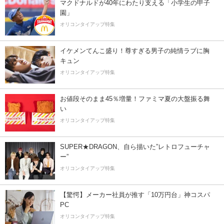
マクドナルドが40年にわたり支える「小学生の甲子
園」
オリコンタイアップ特集
イケメンてんこ盛り！尊すぎる男子の純情ラブに胸
キュン
オリコンタイアップ特集
お値段そのまま45％増量！ファミマ夏の大盤振る舞
い
オリコンタイアップ特集
SUPER★DRAGON、自ら描いた”レトロフューチャ
ー”
オリコンタイアップ特集
【驚愕】メーカー社員が推す「10万円台」神コスパ
PC
オリコンタイアップ特集