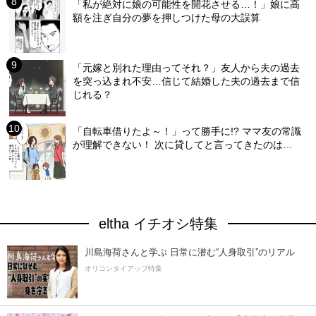
「私が絶対に娘の可能性を開花させる…！」娘に高
額を注ぎ自分の夢を押しつけた母の大誤算
「元嫁と別れた理由ってそれ？」友人から夫の過去
を突っ込まれ不安…信じて結婚した夫の過去まで信
じれる？
「自転車借りたよ～！」って勝手に!? ママ友の常識
が理解できない！ 次に貸してと言ってきたのは…
eltha イチオシ特集
川島海荷さんと学ぶ 日常に潜む“人身取引”のリアル
オリコンタイアップ特集