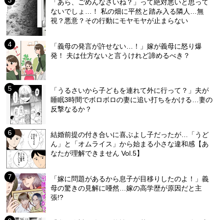
「あら、ごめんなさいね？」って絶対悪いと思って
ないでしょ…！ 私の畑に平然と踏み入る隣人…無
視？悪意？その行動にモヤモヤが止まらない
「義母の発言が許せない…！」嫁が義母に怒り爆
発！ 夫は仕方ないと言うけれど諦めるべき？
「うるさいから子どもを連れて外に行って？」夫が
睡眠3時間でボロボロの妻に追い打ちをかける…妻の
反撃なるか？
結婚前提の付き合いに喜ぶよし子だったが…「うど
ん」と「オムライス」から始まる小さな違和感【あ
なたが理解できません Vol.5】
「嫁に問題があるから息子が目移りしたのよ！」義
母の驚きの見解に唖然…嫁の高学歴が原因だと主
張!?