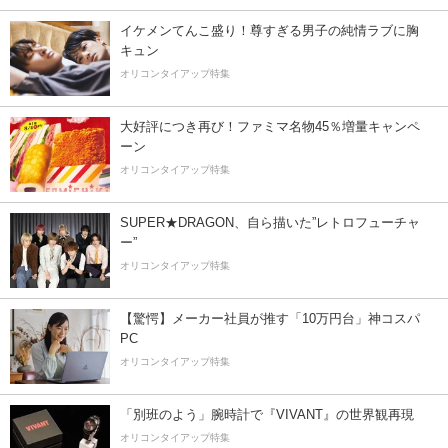
イケメンてんこ盛り！尊すぎる男子の純情ラブに胸
キュン
オリコンタイアップ特集
大好評につき再び！ファミマ名物45％増量キャンペ
ーン
オリコンタイアップ特集
SUPER★DRAGON、自ら描いた”レトロフューチャ
ー”
オリコンタイアップ特集
【驚愕】メーカー社員が推す「10万円台」神コスパ
PC
オリコンタイアップ特集
「別班のよう」腕時計で『VIVANT』の世界観再現
オリコンタイアップ特集