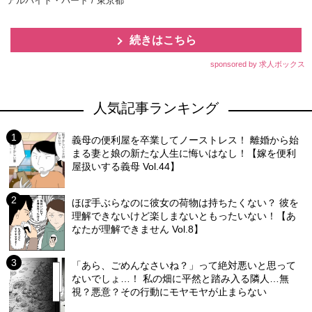
アルバイト・パート / 東京都
続きはこちら
sponsored by 求人ボックス
人気記事ランキング
義母の便利屋を卒業してノーストレス！ 離婚から始
まる妻と娘の新たな人生に悔いはなし！【嫁を便利
屋扱いする義母 Vol.44】
ほぼ手ぶらなのに彼女の荷物は持ちたくない？ 彼を
理解できないけど楽しまないともったいない！【あ
なたが理解できません Vol.8】
「あら、ごめんなさいね？」って絶対悪いと思って
ないでしょ…！ 私の畑に平然と踏み入る隣人…無
視？悪意？その行動にモヤモヤが止まらない