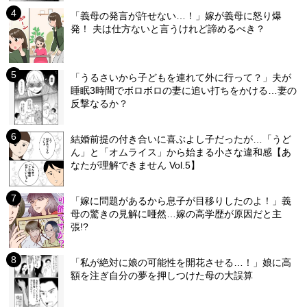
「義母の発言が許せない…！」嫁が義母に怒り爆
発！ 夫は仕方ないと言うけれど諦めるべき？
「うるさいから子どもを連れて外に行って？」夫が
睡眠3時間でボロボロの妻に追い打ちをかける…妻の
反撃なるか？
結婚前提の付き合いに喜ぶよし子だったが…「うど
ん」と「オムライス」から始まる小さな違和感【あ
なたが理解できません Vol.5】
「嫁に問題があるから息子が目移りしたのよ！」義
母の驚きの見解に唖然…嫁の高学歴が原因だと主
張!?
「私が絶対に娘の可能性を開花させる…！」娘に高
額を注ぎ自分の夢を押しつけた母の大誤算