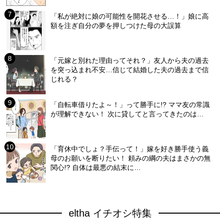
「私が絶対に娘の可能性を開花させる…！」娘に高
額を注ぎ自分の夢を押しつけた母の大誤算
「元嫁と別れた理由ってそれ？」友人から夫の過去
を突っ込まれ不安…信じて結婚した夫の過去まで信
じれる？
「自転車借りたよ～！」って勝手に!? ママ友の常識
が理解できない！ 次に貸してと言ってきたのは…
「育休中でしょ？手伝って！」嫁を好き勝手使う義
母のお願いを断りたい！ 頼みの綱の夫はまさかの無
関心!? 自体は最悪の結末に…
eltha イチオシ特集