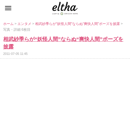
ホーム
>
エンタメ
>
相武紗季らが“妖怪人間”ならぬ“爽快人間”ポーズを披露
>
写真・詳細 6枚目
相武紗季らが“妖怪人間”ならぬ“爽快人間”ポーズを
披露
2011-07-05 11:45