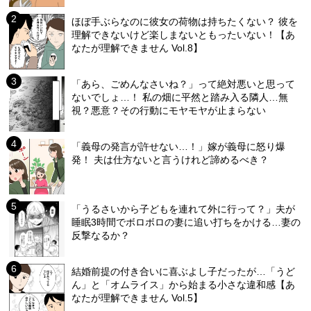
ほぼ手ぶらなのに彼女の荷物は持ちたくない？ 彼を
理解できないけど楽しまないともったいない！【あ
なたが理解できません Vol.8】
「あら、ごめんなさいね？」って絶対悪いと思って
ないでしょ…！ 私の畑に平然と踏み入る隣人…無
視？悪意？その行動にモヤモヤが止まらない
「義母の発言が許せない…！」嫁が義母に怒り爆
発！ 夫は仕方ないと言うけれど諦めるべき？
「うるさいから子どもを連れて外に行って？」夫が
睡眠3時間でボロボロの妻に追い打ちをかける…妻の
反撃なるか？
結婚前提の付き合いに喜ぶよし子だったが…「うど
ん」と「オムライス」から始まる小さな違和感【あ
なたが理解できません Vol.5】