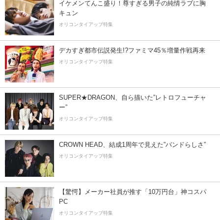
イケメンてんこ盛り！尊すぎる男子の純情ラブに胸
キュン
オリコンタイアップ特集
デカすぎ都市伝説発生!?ファミマ45％増量作戦再来
オリコンタイアップ特集
SUPER★DRAGON、自ら描いた”レトロフューチャ
ー”
オリコンタイアップ特集
CROWN HEAD、結成1周年で見えた”バンドらしさ”
オリコンタイアップ特集
【驚愕】メーカー社員が推す「10万円台」神コスパ
PC
オリコンタイアップ特集