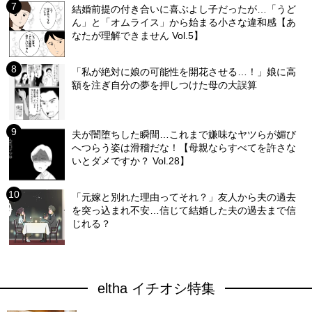
結婚前提の付き合いに喜ぶよし子だったが…「うど
ん」と「オムライス」から始まる小さな違和感【あ
なたが理解できません Vol.5】
「私が絶対に娘の可能性を開花させる…！」娘に高
額を注ぎ自分の夢を押しつけた母の大誤算
夫が闇堕ちした瞬間…これまで嫌味なヤツらが媚び
へつらう姿は滑稽だな！【母親ならすべてを許さな
いとダメですか？ Vol.28】
「元嫁と別れた理由ってそれ？」友人から夫の過去
を突っ込まれ不安…信じて結婚した夫の過去まで信
じれる？
eltha イチオシ特集