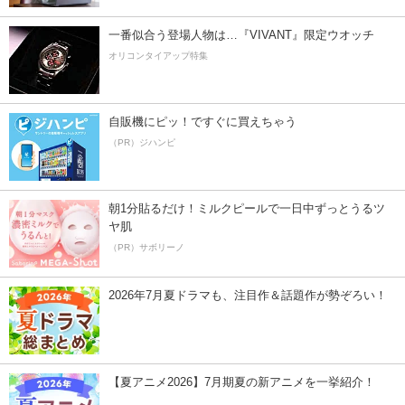
一番似合う登場人物は…『VIVANT』限定ウオッチ
オリコンタイアップ特集
自販機にピッ！ですぐに買えちゃう
（PR）ジハンピ
朝1分貼るだけ！ミルクピールで一日中ずっとうるツ
ヤ肌
（PR）サボリーノ
2026年7月夏ドラマも、注目作＆話題作が勢ぞろい！
【夏アニメ2026】7月期夏の新アニメを一挙紹介！