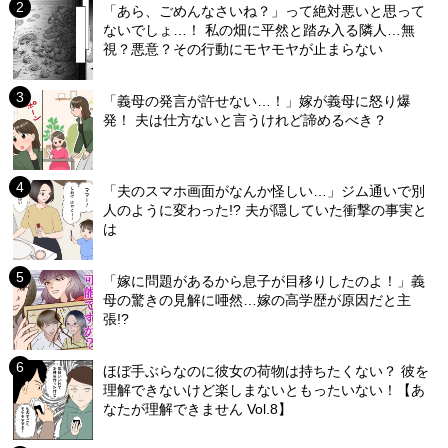
「あら、ごめんなさいね？」って絶対悪いと思って
ないでしょ…！ 私の畑に平然と踏み入る隣人…無
視？悪意？その行動にモヤモヤが止まらない
「義母の発言が許せない…！」嫁が義母に怒り爆
発！ 夫は仕方ないと言うけれど諦めるべき？
「夫のスマホ画面がなんか怪しい…」ジム通いで別
人のように変わった!? 夫が隠していた衝撃の事実と
は
「嫁に問題があるから息子が目移りしたのよ！」義
母の驚きの見解に唖然…嫁の高学歴が原因だと主
張!?
ほぼ手ぶらなのに彼女の荷物は持ちたくない？ 彼を
理解できないけど楽しまないともったいない！【あ
なたが理解できません Vol.8】