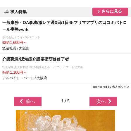
さらに見る
求人特集
一般事務・OA事務/激レア週3日/1日4hフリマアプリの口コミパトロ
ール事務work
株式会社トライバルユニット
時給1,600円～
派遣社員 / 大阪府
介護職員/認知症介護基礎研修修了者
社会福祉法人育福会 特別養護老人ホーム コティコート北大阪
時給1,180円～
アルバイト・パート / 大阪府
sponsored by 求人ボックス
1 / 5
前へ
次へ