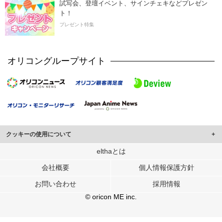
試写会、登壇イベント、サインチェキなどプレゼン
ト！
プレゼント特集
オリコングループサイト
クッキーの使用について
このサイトでは Cookie を使用して、ユーザーに合わせたコンテンツや広告の
elthaとは
表示、ソーシャル メディア機能の提供、広告の表示回数やクリック数の測定を
会社概要
個人情報保護方針
行っています。
また、ユーザーによるサイトの利用状況についても情報を収集し、ソーシャル
お問い合わせ
採用情報
メディアや広告配信、データ解析の各パートナーに提供しています。
各パートナーは、この情報とユーザーが各パートナーに提供した他の情報や、
© oricon ME inc.
ユーザーが各パートナーのサービスを使用したときに収集した他の情報を組み
合わせて使用することがあります。