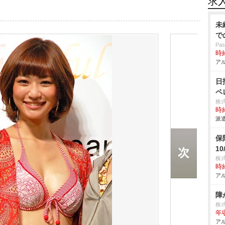
求
未
で
Pa
時給
アル
日
ペ
株
時給
派遣
保
1
株
時給
アル
障
株
年
アル