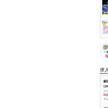
求
解
O
株
時給
アル