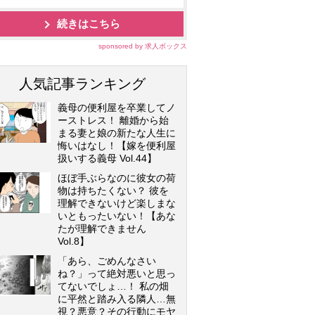
続きはこちら
sponsored by 求人ボックス
人気記事ランキング
義母の便利屋を卒業してノ
ーストレス！ 離婚から始
まる妻と娘の新たな人生に
悔いはなし！【嫁を便利屋
扱いする義母 Vol.44】
ほぼ手ぶらなのに彼女の荷
物は持ちたくない？ 彼を
理解できないけど楽しまな
いともったいない！【あな
たが理解できません
Vol.8】
「あら、ごめんなさい
ね？」って絶対悪いと思っ
てないでしょ…！ 私の畑
に平然と踏み入る隣人…無
視？悪意？その行動にモヤ