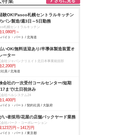
人特集
さらに見る
経験OK!Pasco札幌セントラルキッチン
のパン製造/週3日～5日勤務
sco札幌セントラルキッチン
1,080円～
バイト・パート / 北海道
払いOK/無料送迎あり/半導体製造装置オ
レーター
式会社ジャパンクリエイト北日本事業統括部
2,200円
社員 / 北海道
険会社の一次受付コールセンター/短期
0/17まで/土日祝休み
式会社ベルシステム24
1,400円
バイト・パート / 契約社員 / 大阪府
がい者採用/花屋の店舗バックヤード業務
式会社パーク・コーポレーション
収123万円～141万円
バイト・パート / 東京都