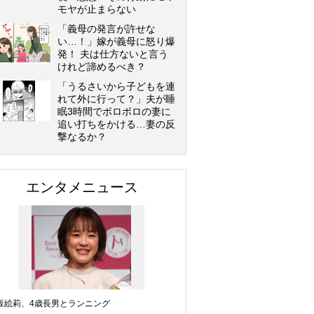
モヤが止まらない
「義母の発言が許せな
い…！」嫁が義母に怒り爆
発！ 夫は仕方ないと言う
けれど諦めるべき？
「うるさいから子どもを連
れて外に行って？」夫が睡
眠3時間でボロボロの妻に
追い打ちをかける…妻の反
撃なるか？
エンタメニュース
坂絵莉、4歳長男とランニング