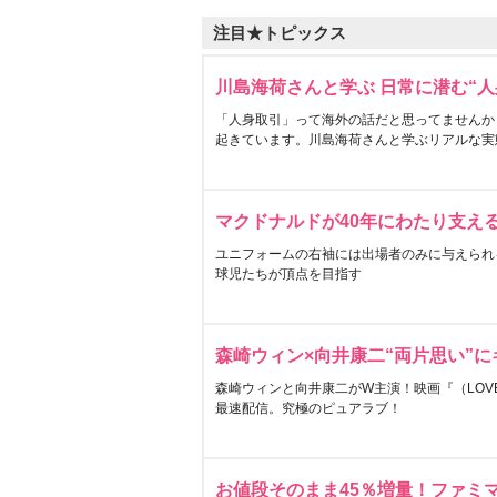
注目★トピックス
川島海荷さんと学ぶ 日常に潜む“人
「人身取引」って海外の話だと思ってませんか
起きています。川島海荷さんと学ぶリアルな実
マクドナルドが40年にわたり支え
ユニフォームの右袖には出場者のみに与えられ
球児たちが頂点を目指す
森崎ウィン×向井康二“両片思い”
森崎ウィンと向井康二がW主演！映画『（LOVE S
最速配信。究極のピュアラブ！
お値段そのまま45％増量！ファミ