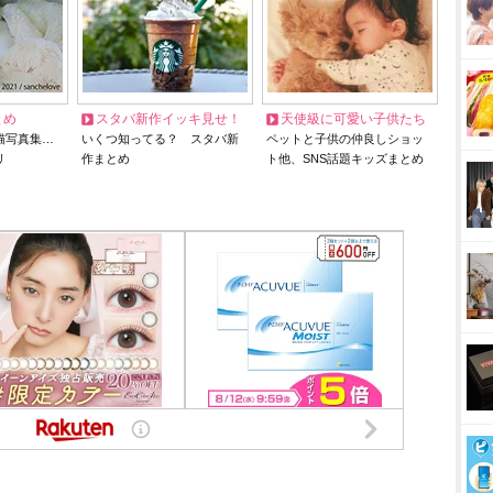
とめ
スタバ新作イッキ見せ！
天使級に可愛い子供たち
猫写真集…
いくつ知ってる？ スタバ新
ペットと子供の仲良しショッ
リ
作まとめ
ト他、SNS話題キッズまとめ