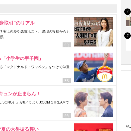
身取引”のリアル
？実は恋愛や悪質ホスト、SNSの投稿からも
態。
る「小学生の甲子園」
る「マクドナルド・ワッペン」をつけて学童
にキュンが止まらん！
ONG）』が8／５よりJ:COM STREAMで
登
マ夏の大盤振る舞い