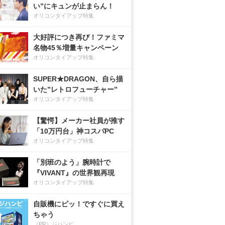
い”にキュンが止まらん！
オリコンタイアップ特集
大好評につき再び！ファミマ
名物45％増量キャンペーン
オリコンタイアップ特集
SUPER★DRAGON、自ら描
いた”レトロフューチャー”
オリコンタイアップ特集
【驚愕】メーカー社員が推す
「10万円台」神コスパPC
オリコンタイアップ特集
「別班のよう」腕時計で
『VIVANT』の世界観再現
オリコンタイアップ特集
自販機にピッ！ですぐに買え
ちゃう
（PR）ジハンピ