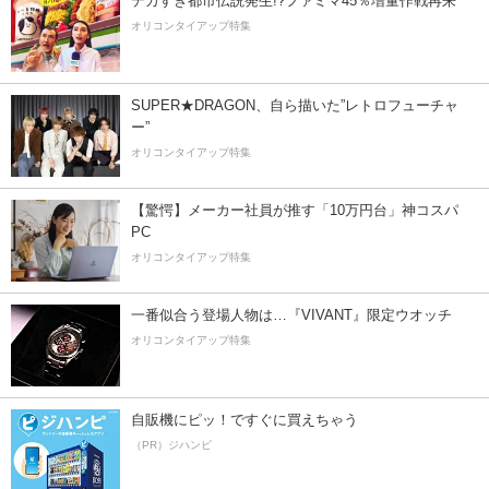
デカすぎ都市伝説発生!?ファミマ45％増量作戦再来
オリコンタイアップ特集
SUPER★DRAGON、自ら描いた”レトロフューチャ
ー”
オリコンタイアップ特集
【驚愕】メーカー社員が推す「10万円台」神コスパ
PC
オリコンタイアップ特集
一番似合う登場人物は…『VIVANT』限定ウオッチ
オリコンタイアップ特集
自販機にピッ！ですぐに買えちゃう
（PR）ジハンピ