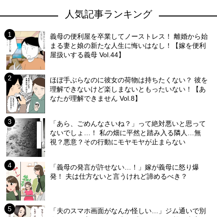
人気記事ランキング
義母の便利屋を卒業してノーストレス！ 離婚から始
まる妻と娘の新たな人生に悔いはなし！【嫁を便利
屋扱いする義母 Vol.44】
ほぼ手ぶらなのに彼女の荷物は持ちたくない？ 彼を
理解できないけど楽しまないともったいない！【あ
なたが理解できません Vol.8】
「あら、ごめんなさいね？」って絶対悪いと思って
ないでしょ…！ 私の畑に平然と踏み入る隣人…無
視？悪意？その行動にモヤモヤが止まらない
「義母の発言が許せない…！」嫁が義母に怒り爆
発！ 夫は仕方ないと言うけれど諦めるべき？
「夫のスマホ画面がなんか怪しい…」ジム通いで別