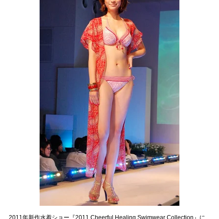
2011年新作水着ショー『2011 Cheerful Healing Swimwear Collection』に