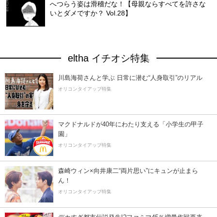
へつらう姿は滑稽だな！【母親ならすべてを許さな
いとダメですか？ Vol.28】
eltha イチオシ特集
川島海荷さんと学ぶ 日常に潜む“人身取引”のリアル
オリコンタイアップ特集
マクドナルドが40年にわたり支える「小学生の甲子
園」
オリコンタイアップ特集
森崎ウィン×向井康二“両片思い”にキュンが止まら
ん！
オリコンタイアップ特集