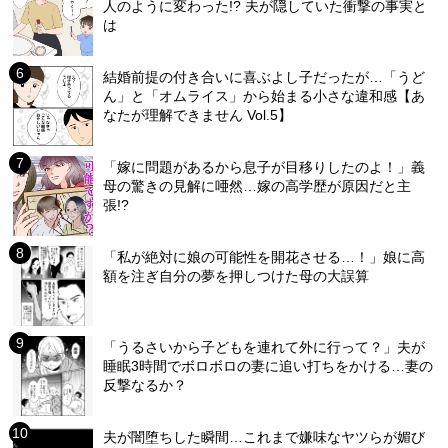
人のように変わった!? 夫が隠していた衝撃の事実と
は
結婚前提の付き合いに喜ぶよし子だったが…「うど
ん」と「オムライス」から始まる小さな違和感【あ
なたが理解できません Vol.5】
「嫁に問題があるから息子が目移りしたのよ！」義
母の驚きの見解に唖然…嫁の高学歴が原因だと主
張!?
「私が絶対に娘の可能性を開花させる…！」娘に高
額を注ぎ自分の夢を押しつけた母の大誤算
「うるさいから子どもを連れて外に行って？」夫が
睡眠3時間でボロボロの妻に追い打ちをかける…妻の
反撃なるか？
夫が闇堕ちした瞬間…これまで嫌味なヤツらが媚び