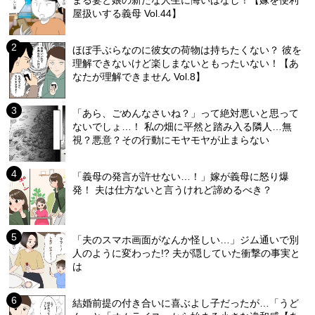
まる妻と娘の新たな人生に悔いはなし！【嫁を便利
屋扱いする義母 Vol.44】
ほぼ手ぶらなのに彼女の荷物は持ちたくない？ 彼を
理解できないけど楽しまないともったいない！【あ
なたが理解できません Vol.8】
「あら、ごめんなさいね？」って絶対悪いと思って
ないでしょ…！ 私の畑に平然と踏み入る隣人…無
視？悪意？その行動にモヤモヤが止まらない
「義母の発言が許せない…！」嫁が義母に怒り爆
発！ 夫は仕方ないと言うけれど諦めるべき？
「夫のスマホ画面がなんか怪しい…」ジム通いで別
人のように変わった!? 夫が隠していた衝撃の事実と
は
結婚前提の付き合いに喜ぶよし子だったが…「うど