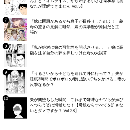
ん」と「オムライス」から始まる小さな違和感【あ
なたが理解できません Vol.5】
「嫁に問題があるから息子が目移りしたのよ！」義
母の驚きの見解に唖然…嫁の高学歴が原因だと主
張!?
「私が絶対に娘の可能性を開花させる…！」娘に高
額を注ぎ自分の夢を押しつけた母の大誤算
「うるさいから子どもを連れて外に行って？」夫が
睡眠3時間でボロボロの妻に追い打ちをかける…妻の
反撃なるか？
夫が闇堕ちした瞬間…これまで嫌味なヤツらが媚び
へつらう姿は滑稽だな！【母親ならすべてを許さな
いとダメですか？ Vol.28】