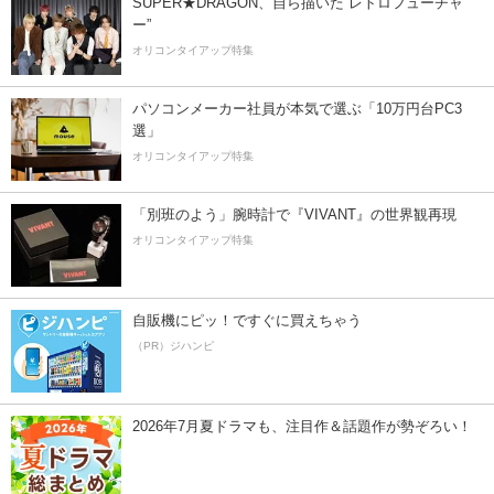
SUPER★DRAGON、自ら描いた”レトロフューチャ
ー”
オリコンタイアップ特集
パソコンメーカー社員が本気で選ぶ「10万円台PC3
選」
オリコンタイアップ特集
「別班のよう」腕時計で『VIVANT』の世界観再現
オリコンタイアップ特集
自販機にピッ！ですぐに買えちゃう
（PR）ジハンピ
2026年7月夏ドラマも、注目作＆話題作が勢ぞろい！