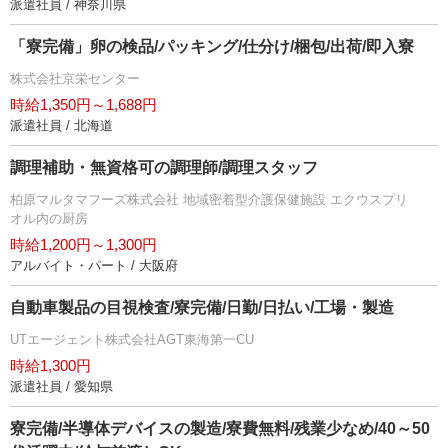
派遣社員 / 神奈川県
「寮完備」卵の検品/パッキング/仕分け/梱包/出荷/即入寮
株式会社京栄センター
時給1,350円～1,688円
派遣社員 / 北海道
調理補助・無資格可の調理師/調理スタッフ
柏原マルタマフーズ株式会社 地域密着型介護保健施設 エクウスプリ
オル内の厨房
時給1,200円～1,300円
アルバイト・パート / 大阪府
自動車製品の目視検査/寮完備/日勤/日払い/工場・製造
UTエージェント株式会社AGT東海第一CU
時給1,300円
派遣社員 / 愛知県
寮完備/半導体デバイスの製造/寮費無料/残業少なめ/40～50