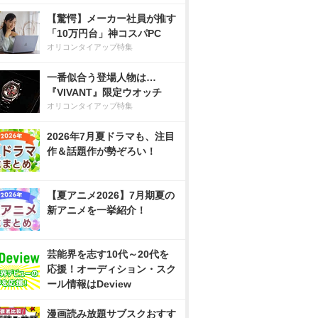
【驚愕】メーカー社員が推す
「10万円台」神コスパPC
オリコンタイアップ特集
一番似合う登場人物は…
『VIVANT』限定ウオッチ
オリコンタイアップ特集
2026年7月夏ドラマも、注目
作＆話題作が勢ぞろい！
【夏アニメ2026】7月期夏の
新アニメを一挙紹介！
芸能界を志す10代～20代を
応援！オーディション・スク
ール情報はDeview
漫画読み放題サブスクおすす