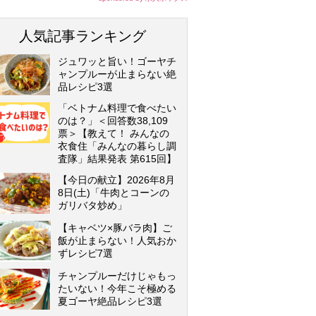
人気記事ランキング
ジュワッと旨い！ゴーヤチ
ャンプルーが止まらない絶
品レシピ3選
「ベトナム料理で食べたい
のは？」＜回答数38,109
票＞【教えて！ みんなの
衣食住「みんなの暮らし調
査隊」結果発表 第615回】
【今日の献立】2026年8月
8日(土)「牛肉とコーンの
ガリバタ炒め」
【キャベツ×豚バラ肉】ご
飯が止まらない！人気おか
ずレシピ7選
チャンプルーだけじゃもっ
たいない！今年こそ極める
夏ゴーヤ絶品レシピ3選