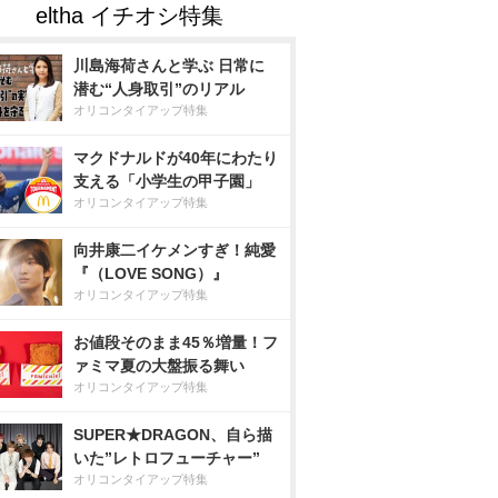
川島海荷さんと学ぶ 日常に
潜む“人身取引”のリアル
オリコンタイアップ特集
マクドナルドが40年にわたり
支える「小学生の甲子園」
オリコンタイアップ特集
向井康二イケメンすぎ！純愛
『（LOVE SONG）』
オリコンタイアップ特集
お値段そのまま45％増量！フ
ァミマ夏の大盤振る舞い
オリコンタイアップ特集
SUPER★DRAGON、自ら描
いた”レトロフューチャー”
オリコンタイアップ特集