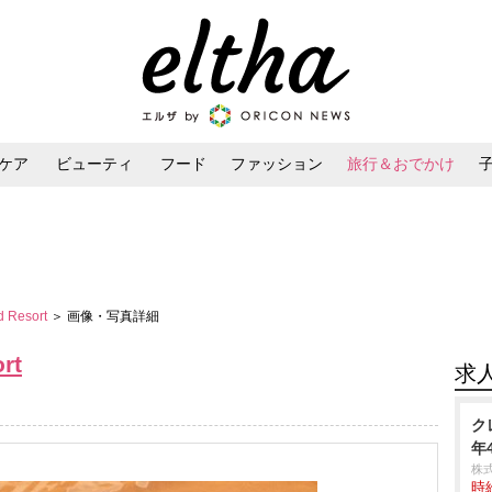
ケア
ビューティ
フード
ファッション
旅行＆おでかけ
ンケア
ダイエット・ボディケア
ヘアスタイル・ヘアアレンジ
d Resort
＞ 画像・写真詳細
rt
求
ク
年
株
時給