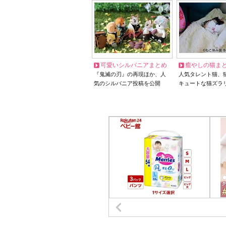
可愛いシルバニアまとめ
癒やしの猫ま
『鬼滅の刃』の再現ほか、人
人気タレント猫、
気のシルバニア投稿を公開
キュートな猫ズラ