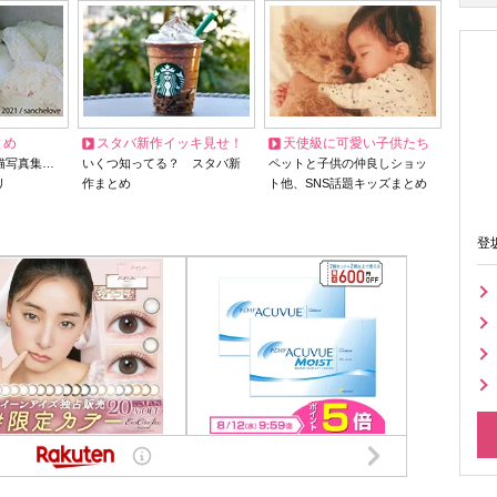
とめ
スタバ新作イッキ見せ！
天使級に可愛い子供たち
猫写真集…
いくつ知ってる？ スタバ新
ペットと子供の仲良しショッ
リ
作まとめ
ト他、SNS話題キッズまとめ
登