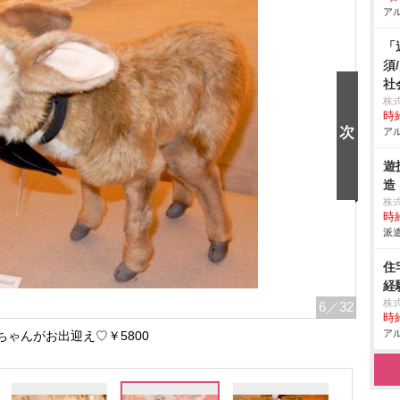
アル
「
須
社
株
時給
アル
遊
造
株
時給
派遣
住
経
株
6
／32
時給
アル
ちゃんがお出迎え♡￥5800