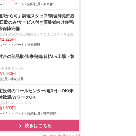
バイト・パート / 契約社員 / 東京都
週3から可」調理スタッフ/調理師免許必
/日勤のみ/サービス付き高齢者向け住宅/
会保障完備
式会社SOYOKAZE/相模原ケアコミュニティそよ風
1,225円
バイト・パート / 神奈川県
技台の部品取付/寮完備/日払い/工場・製
式会社ライオン社
1,330円
社員 / 神奈川県
宅設備のコールセンター/週3日～OK/未
験歓迎/WワークOK
式会社ベルシステム24
1,600円
バイト・パート / 契約社員 / 神奈川県
続きはこちら
sponsored by 求人ボックス