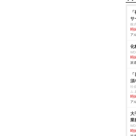
「
サ
株
時給
アル
化
W
時給
派遣
「
須
社
ム
時給
アル
大
業
W
時給