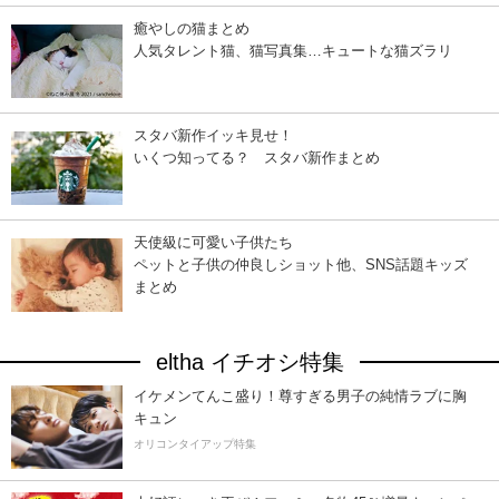
癒やしの猫まとめ
人気タレント猫、猫写真集…キュートな猫ズラリ
スタバ新作イッキ見せ！
いくつ知ってる？ スタバ新作まとめ
天使級に可愛い子供たち
ペットと子供の仲良しショット他、SNS話題キッズ
まとめ
eltha イチオシ特集
イケメンてんこ盛り！尊すぎる男子の純情ラブに胸
キュン
オリコンタイアップ特集