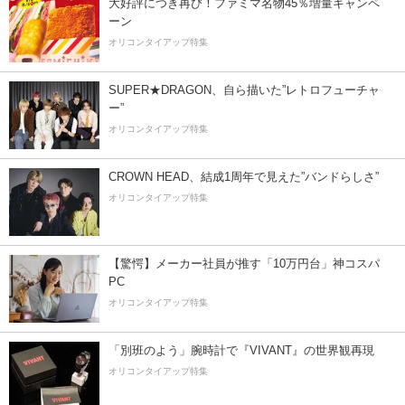
大好評につき再び！ファミマ名物45％増量キャンペ
ーン
オリコンタイアップ特集
SUPER★DRAGON、自ら描いた”レトロフューチャ
ー”
オリコンタイアップ特集
CROWN HEAD、結成1周年で見えた”バンドらしさ”
オリコンタイアップ特集
【驚愕】メーカー社員が推す「10万円台」神コスパ
PC
オリコンタイアップ特集
「別班のよう」腕時計で『VIVANT』の世界観再現
オリコンタイアップ特集