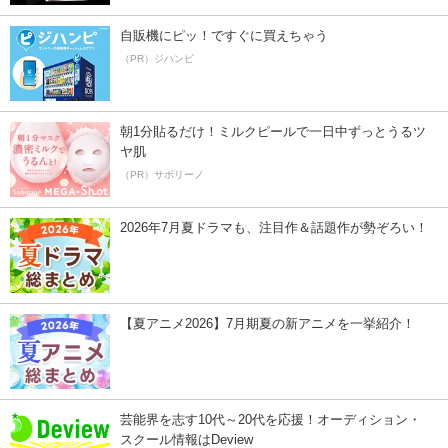
自販機にピッ！ですぐに買えちゃう
（PR）ジハンピ
朝1分貼るだけ！ミルクピールで一日中ずっとうるツ
ヤ肌
（PR）サボリーノ
2026年7月夏ドラマも、注目作＆話題作が勢ぞろい！
【夏アニメ2026】7月期夏の新アニメを一挙紹介！
芸能界を志す10代～20代を応援！オーディション・
スクール情報はDeview