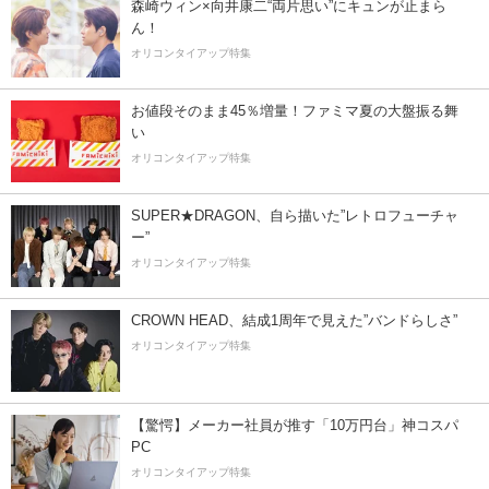
森崎ウィン×向井康二“両片思い”にキュンが止まら
ん！
オリコンタイアップ特集
お値段そのまま45％増量！ファミマ夏の大盤振る舞
い
オリコンタイアップ特集
SUPER★DRAGON、自ら描いた”レトロフューチャ
ー”
オリコンタイアップ特集
CROWN HEAD、結成1周年で見えた”バンドらしさ”
オリコンタイアップ特集
【驚愕】メーカー社員が推す「10万円台」神コスパ
PC
オリコンタイアップ特集