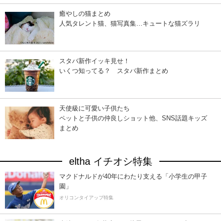
癒やしの猫まとめ
人気タレント猫、猫写真集…キュートな猫ズラリ
スタバ新作イッキ見せ！
いくつ知ってる？ スタバ新作まとめ
天使級に可愛い子供たち
ペットと子供の仲良しショット他、SNS話題キッズ
まとめ
eltha イチオシ特集
マクドナルドが40年にわたり支える「小学生の甲子
園」
オリコンタイアップ特集