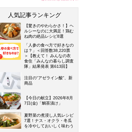
人気記事ランキング
【驚きのやわらかさ！】ヘ
ルシーなのに大満足！鶏む
ね肉の絶品レシピ8選
「人参の食べ方で好きなの
は？」＜回答数38,220票
＞【教えて！ みんなの衣
食住「みんなの暮らし調査
隊」結果発表 第613回】
注目の“アゼライン酸”、新
商品
【今日の献立】2026年8月
7日(金)「鯛茶漬け」
夏野菜の煮浸し人気レシピ
7選！ナス・オクラ・冬瓜
を冷やしておいしく味わう