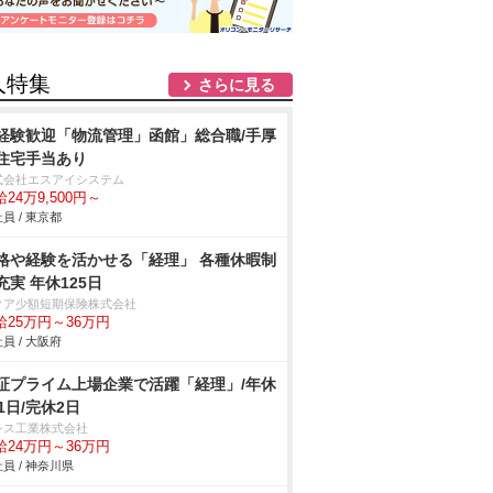
人特集
さらに見る
経験歓迎「物流管理」函館」総合職/手厚
住宅手当あり
式会社エスアイシステム
24万9,500円～
員 / 東京都
格や経験を活かせる「経理」 各種休暇制
充実 年休125日
クア少額短期保険株式会社
給25万円～36万円
員 / 大阪府
証プライム上場企業で活躍「経理」/年休
21日/完休2日
レス工業株式会社
給24万円～36万円
員 / 神奈川県