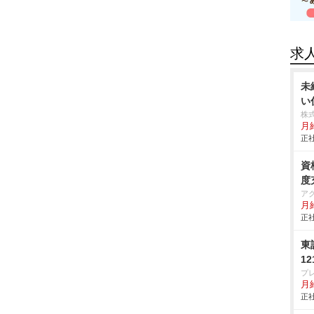
求
未
い
株
月給
正社
資
度
ア
月
正社
東
1
プ
月
正社