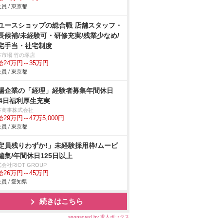
員 / 東京都
ユースショップの総合職 店舗スタッフ・
長候補/未経験可・研修充実/残業少なめ/
宅手当・社宅制度
本市場 竹の塚店
給24万円～35万円
員 / 東京都
場企業の「経理」経験者募集年間休日
24日福利厚生充実
谷商事株式会社
29万円～47万5,000円
員 / 東京都
定員残りわずか!」未経験採用枠/ムービ
編集/年間休日125日以上
会社RIOT GROUP
給26万円～45万円
員 / 愛知県
続きはこちら
sponsored by 求人ボックス