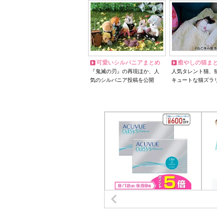
可愛いシルバニアまとめ
癒やしの猫ま
『鬼滅の刃』の再現ほか、人
人気タレント猫、
気のシルバニア投稿を公開
キュートな猫ズラ