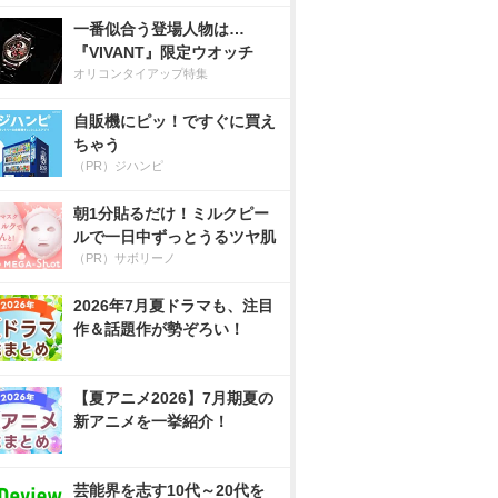
一番似合う登場人物は…
『VIVANT』限定ウオッチ
オリコンタイアップ特集
自販機にピッ！ですぐに買え
ちゃう
（PR）ジハンピ
朝1分貼るだけ！ミルクピー
ルで一日中ずっとうるツヤ肌
（PR）サボリーノ
2026年7月夏ドラマも、注目
作＆話題作が勢ぞろい！
【夏アニメ2026】7月期夏の
新アニメを一挙紹介！
芸能界を志す10代～20代を