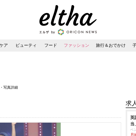
ケア
ビューティ
フード
ファッション
旅行＆おでかけ
ンケア
ダイエット・ボディケア
ヘアスタイル・ヘアアレンジ
像・写真詳細
求
英
当
ベ
月給