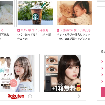
とめ
スタバ新作イッキ見せ！
天使級に可愛い子供たち
猫写真集…
いくつ知ってる？ スタバ新
ペットと子供の仲良しショッ
リ
作まとめ
ト他、SNS話題キッズまとめ
登