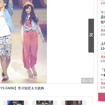
正社
リ
店
住
古
月
正社
上
1
三
月給
正社
「
ー
株式
35
／91
月
正社
RYS FARM】市川知宏＆大政絢