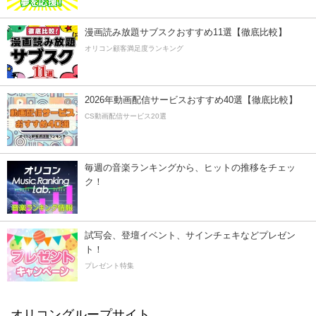
漫画読み放題サブスクおすすめ11選【徹底比較】
オリコン顧客満足度ランキング
2026年動画配信サービスおすすめ40選【徹底比較】
CS動画配信サービス20選
毎週の音楽ランキングから、ヒットの推移をチェッ
ク！
試写会、登壇イベント、サインチェキなどプレゼン
ト！
プレゼント特集
オリコングループサイト