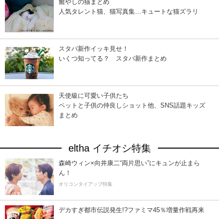
癒やしの猫まとめ
人気タレント猫、猫写真集…キュートな猫ズラリ
スタバ新作イッキ見せ！
いくつ知ってる？ スタバ新作まとめ
天使級に可愛い子供たち
ペットと子供の仲良しショット他、SNS話題キッズ
まとめ
eltha イチオシ特集
森崎ウィン×向井康二“両片思い”にキュンが止まら
ん！
オリコンタイアップ特集
デカすぎ都市伝説発生!?ファミマ45％増量作戦再来