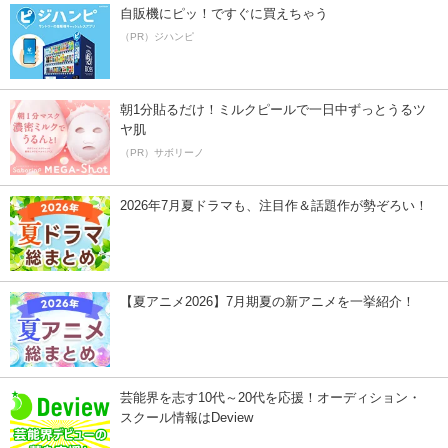
自販機にピッ！ですぐに買えちゃう
（PR）ジハンピ
朝1分貼るだけ！ミルクピールで一日中ずっとうるツ
ヤ肌
（PR）サボリーノ
2026年7月夏ドラマも、注目作＆話題作が勢ぞろい！
【夏アニメ2026】7月期夏の新アニメを一挙紹介！
芸能界を志す10代～20代を応援！オーディション・
スクール情報はDeview