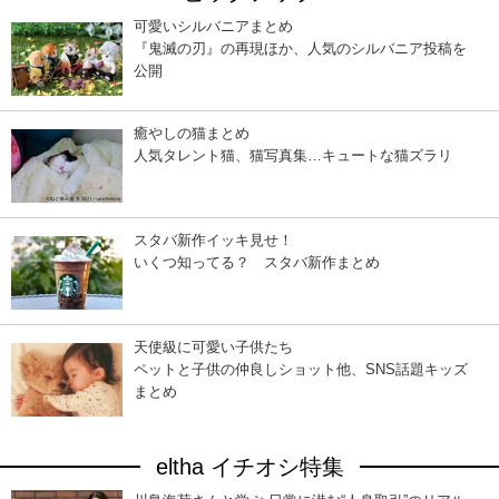
可愛いシルバニアまとめ
『鬼滅の刃』の再現ほか、人気のシルバニア投稿を
公開
癒やしの猫まとめ
人気タレント猫、猫写真集…キュートな猫ズラリ
スタバ新作イッキ見せ！
いくつ知ってる？ スタバ新作まとめ
天使級に可愛い子供たち
ペットと子供の仲良しショット他、SNS話題キッズ
まとめ
eltha イチオシ特集