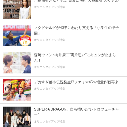
川島海荷さんと学ぶ 日常に潜む“人身取引”のリアル
オリコンタイアップ特集
マクドナルドが40年にわたり支える「小学生の甲子
園」
オリコンタイアップ特集
森崎ウィン×向井康二“両片思い”にキュンが止まら
ん！
オリコンタイアップ特集
デカすぎ都市伝説発生!?ファミマ45％増量作戦再来
オリコンタイアップ特集
SUPER★DRAGON、自ら描いた”レトロフューチャ
ー”
オリコンタイアップ特集