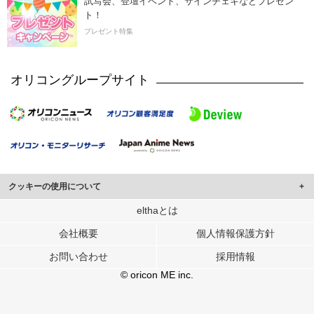
試写会、登壇イベント、サインチェキなどプレゼン
ト！
プレゼント特集
オリコングループサイト
クッキーの使用について
このサイトでは Cookie を使用して、ユーザーに合わせたコンテンツや広告の
elthaとは
表示、ソーシャル メディア機能の提供、広告の表示回数やクリック数の測定を
会社概要
個人情報保護方針
行っています。
また、ユーザーによるサイトの利用状況についても情報を収集し、ソーシャル
お問い合わせ
採用情報
メディアや広告配信、データ解析の各パートナーに提供しています。
各パートナーは、この情報とユーザーが各パートナーに提供した他の情報や、
© oricon ME inc.
ユーザーが各パートナーのサービスを使用したときに収集した他の情報を組み
合わせて使用することがあります。