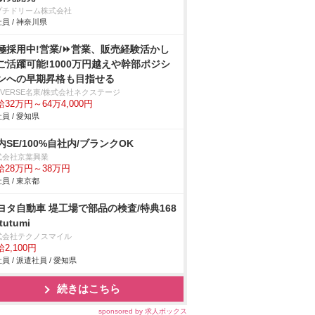
プチドリーム株式会社
員 / 神奈川県
極採用中!営業/⏩️営業、販売経験活かし
ご活躍可能!1000万円越えや幹部ポジシ
ンへの早期昇格も目指せる
IVERSE名東/株式会社ネクステージ
32万円～64万4,000円
員 / 愛知県
内SE/100%自社内/ブランクOK
式会社京葉興業
給28万円～38万円
員 / 東京都
ヨタ自動車 堤工場で部品の検査/特典168
tutumi
式会社テクノスマイル
2,100円
員 / 派遣社員 / 愛知県
続きはこちら
sponsored by 求人ボックス