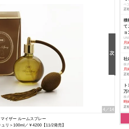
ペ
正社
積
て
ョ
UN
月給
正社
社
株
月
正社
ト
万/
株
時給
正社
4
／14
トマイザー ルームスプレー
パチュリ＞100ml／￥4200【11/2発売】