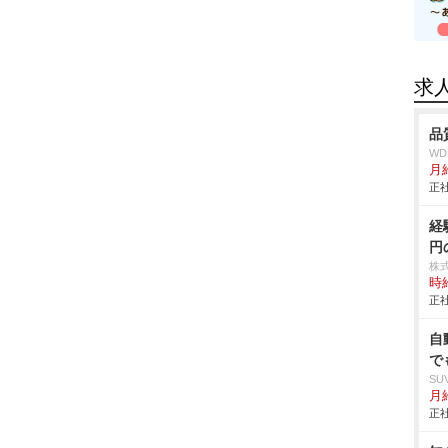
求
品
W
月
正社
経
円
株
時給
正社
自
で
SU
月給
正社