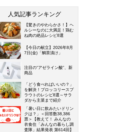
人気記事ランキング
【驚きのやわらかさ！】ヘ
ルシーなのに大満足！鶏む
ね肉の絶品レシピ8選
【今日の献立】2026年8月
7日(金)「鯛茶漬け」
注目の“アゼライン酸”、新
商品
「どう食べればいいの？」
を解決！ブロッコリースプ
ラウトのレシピ8選～サラ
ダから主菜まで紹介
「暑い日に飲みたいドリン
クは？」＜回答数38,386
票＞【教えて！ みんなの
衣食住「みんなの暮らし調
査隊」結果発表 第614回】