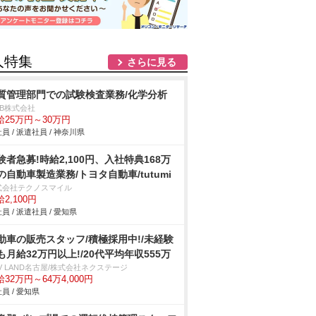
人特集
さらに見る
質管理部門での試験検査業務/化学分析
DB株式会社
給25万円～30万円
員 / 派遣社員 / 神奈川県
験者急募!時給2,100円、入社特典168万
の自動車製造業務/トヨタ自動車/tutumi
式会社テクノスマイル
2,100円
員 / 派遣社員 / 愛知県
動車の販売スタッフ/積極採用中!/未経験
も月給32万円以上!/20代平均年収555万
V LAND名古屋/株式会社ネクステージ
32万円～64万4,000円
員 / 愛知県