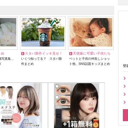
とめ
スタバ新作イッキ見せ！
天使級に可愛い子供たち
猫写真集…
いくつ知ってる？ スタバ新
ペットと子供の仲良しショッ
リ
作まとめ
ト他、SNS話題キッズまとめ
登