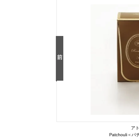
ア
Patchouli＜