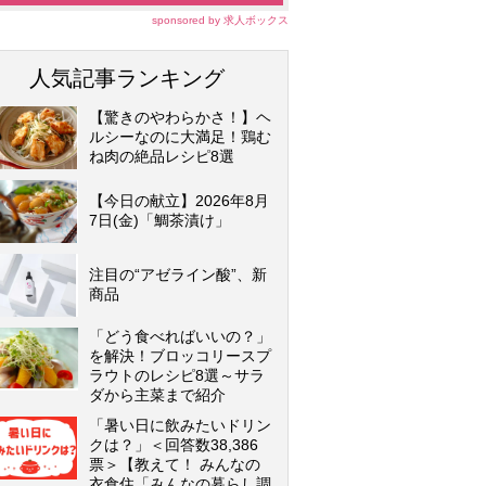
sponsored by 求人ボックス
人気記事ランキング
【驚きのやわらかさ！】ヘ
ルシーなのに大満足！鶏む
ね肉の絶品レシピ8選
【今日の献立】2026年8月
7日(金)「鯛茶漬け」
注目の“アゼライン酸”、新
商品
「どう食べればいいの？」
を解決！ブロッコリースプ
ラウトのレシピ8選～サラ
ダから主菜まで紹介
「暑い日に飲みたいドリン
クは？」＜回答数38,386
票＞【教えて！ みんなの
衣食住「みんなの暮らし調