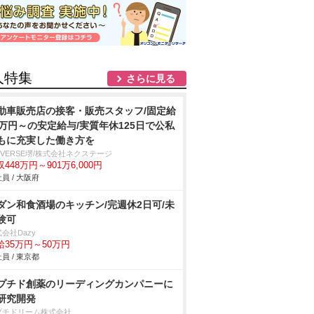
人特集
さらに見る
動車販売店の接客・販売スタッフ/固定給
2万円～の安定給与/実質年休125日で公私
もに充実した働き方を
IVERSE堺/株式会社ネクステージ
448万円～901万6,000円
員 / 大阪府
ダン和食酒場のキッチン/完週休2日可/未
験可
会社Dazy
給35万円～50万円
員 / 東京都
プチド創薬のリーディングカンパニーに
研究開発
プチドリーム株式会社