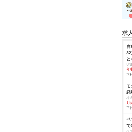
求
自
3
と
UN
年収
正社
モ
経
株式
月
正社
ペ
て
ペ