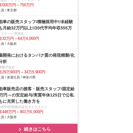
式会社アインファーマシーズ
収500万円～750万円
員 / 東京都
動車の販売スタッフ/積極採用中!/未経験
も月給32万円以上!/20代平均年収555万
クステージ摂津店
32万円～64万4,000円
員 / 大阪府
薬開発におけるタンパク質の発現精製/化
分析
DB株式会社
29万900円～34万5,900円
員 / 派遣社員 / 神奈川県
動車販売店の接客・販売スタッフ/固定給
2万円～の安定給与/実質年休125日で公私
もに充実した働き方を
IVERSE堺/株式会社ネクステージ
448万円～901万6,000円
員 / 大阪府
続きはこちら