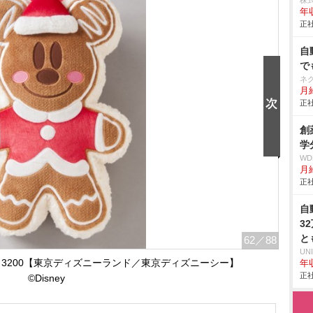
株
年
正社
自
で
ネ
月給
正社
創
学
W
月給
正社
自
3
と
62
／88
UN
3200【東京ディズニーランド／東京ディズニーシー】
年収
正社
©Disney