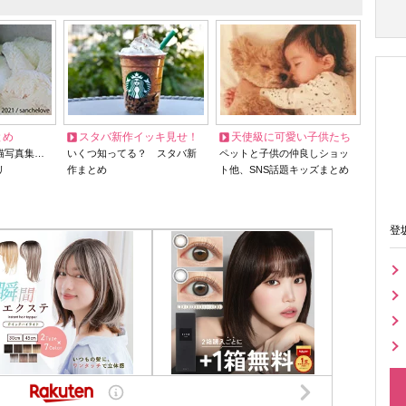
とめ
スタバ新作イッキ見せ！
天使級に可愛い子供たち
猫写真集…
いくつ知ってる？ スタバ新
ペットと子供の仲良しショッ
リ
作まとめ
ト他、SNS話題キッズまとめ
登