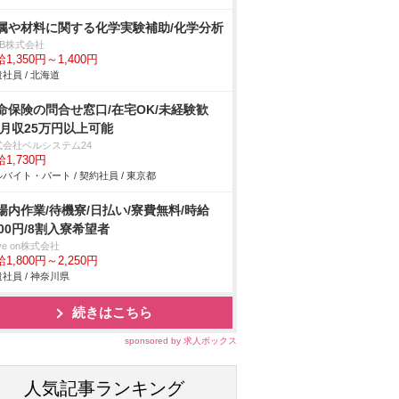
属や材料に関する化学実験補助/化学分析
DB株式会社
1,350円～1,400円
社員 / 北海道
命保険の問合せ窓口/在宅OK/未経験歓
/月収25万円以上可能
式会社ベルシステム24
1,730円
バイト・パート / 契約社員 / 東京都
場内作業/待機寮/日払い/寮費無料/時給
800円/8割入寮希望者
ve on株式会社
1,800円～2,250円
社員 / 神奈川県
続きはこちら
sponsored by 求人ボックス
人気記事ランキング