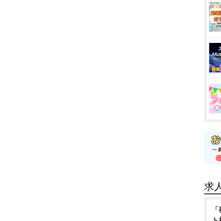
求
「
ト