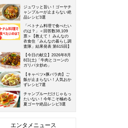
ジュワッと旨い！ゴーヤチ
ャンプルーが止まらない絶
品レシピ3選
「ベトナム料理で食べたい
のは？」＜回答数38,109
票＞【教えて！ みんなの
衣食住「みんなの暮らし調
査隊」結果発表 第615回】
【今日の献立】2026年8月
8日(土)「牛肉とコーンの
ガリバタ炒め」
【キャベツ×豚バラ肉】ご
飯が止まらない！人気おか
ずレシピ7選
チャンプルーだけじゃもっ
たいない！今年こそ極める
夏ゴーヤ絶品レシピ3選
エンタメニュース