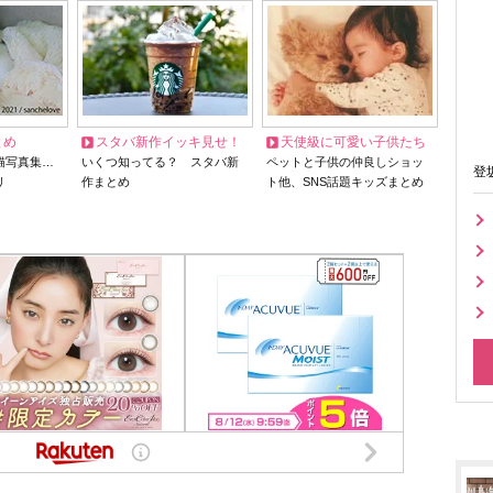
とめ
スタバ新作イッキ見せ！
天使級に可愛い子供たち
猫写真集…
いくつ知ってる？ スタバ新
ペットと子供の仲良しショッ
登
リ
作まとめ
ト他、SNS話題キッズまとめ