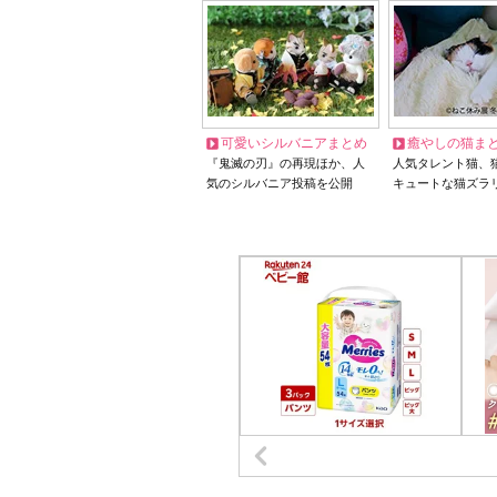
可愛いシルバニアまとめ
癒やしの猫ま
『鬼滅の刃』の再現ほか、人
人気タレント猫、
気のシルバニア投稿を公開
キュートな猫ズラ