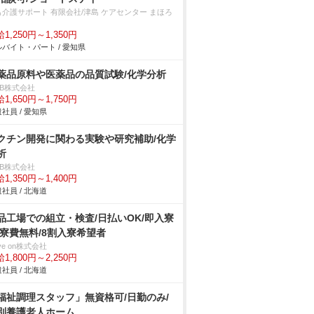
も介護サポート 有限会社/津島 ケアセンター まほろ
1,250円～1,350円
バイト・パート / 愛知県
薬品原料や医薬品の品質試験/化学分析
DB株式会社
1,650円～1,750円
社員 / 愛知県
クチン開発に関わる実験や研究補助/化学
析
DB株式会社
1,350円～1,400円
社員 / 北海道
品工場での組立・検査/日払いOK/即入寮
/寮費無料/8割入寮希望者
ve on株式会社
1,800円～2,250円
社員 / 北海道
福祉調理スタッフ」無資格可/日勤のみ/
別養護老人ホーム