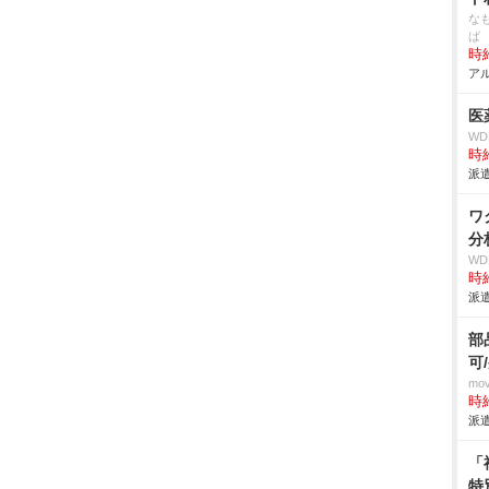
な
ば
時給
アル
医
W
時給
派遣
ワ
分
W
時給
派遣
部
可
mo
時給
派遣
「
特