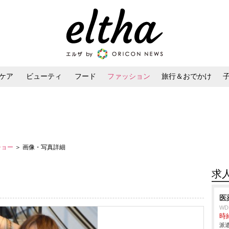
ケア
ビューティ
フード
ファッション
旅行＆おでかけ
ンケア
ダイエット・ボディケア
ヘアスタイル・ヘアアレンジ
ショー
＞ 画像・写真詳細
求
医
W
時給
派遣