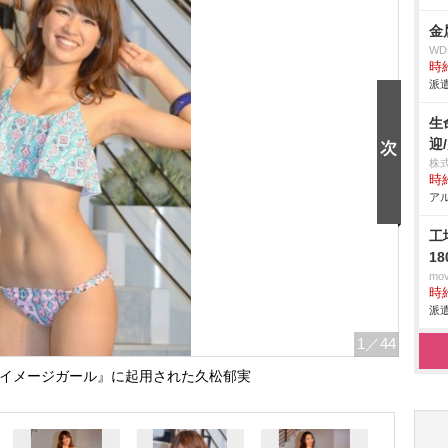
金
W
時給
派遣
生
迎
株
時給
アル
工
1
mo
時給
派遣
1
／44
水着イメージガール』に起用された久松郁実