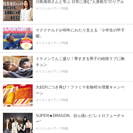
川島海荷さんと学ぶ 日常に潜む“人身取引”のリアル
オリコンタイアップ特集
マクドナルドが40年にわたり支える「小学生の甲子
園」
オリコンタイアップ特集
イケメンてんこ盛り！尊すぎる男子の純情ラブに胸
キュン
オリコンタイアップ特集
大好評につき再び！ファミマ名物45％増量キャンペ
ーン
オリコンタイアップ特集
SUPER★DRAGON、自ら描いた”レトロフューチャ
ー”
オリコンタイアップ特集