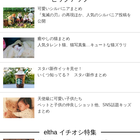
可愛いシルバニアまとめ
『鬼滅の刃』の再現ほか、人気のシルバニア投稿を
公開
癒やしの猫まとめ
人気タレント猫、猫写真集…キュートな猫ズラリ
スタバ新作イッキ見せ！
いくつ知ってる？ スタバ新作まとめ
天使級に可愛い子供たち
ペットと子供の仲良しショット他、SNS話題キッズ
まとめ
eltha イチオシ特集