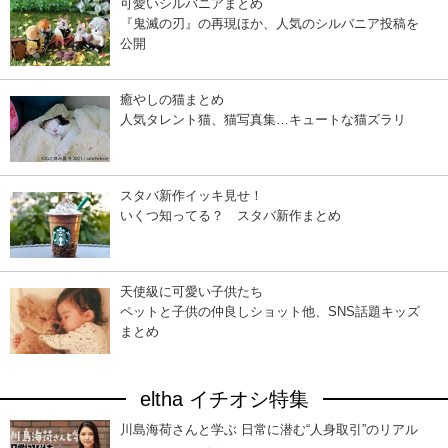
可愛いシルバニアまとめ
『鬼滅の刃』の再現ほか、人気のシルバニア投稿を
公開
癒やしの猫まとめ
人気タレント猫、猫写真集…キュートな猫ズラリ
スタバ新作イッキ見せ！
いくつ知ってる？ スタバ新作まとめ
天使級に可愛い子供たち
ペットと子供の仲良しショット他、SNS話題キッズ
まとめ
eltha イチオシ特集
川島海荷さんと学ぶ 日常に潜む“人身取引”のリアル