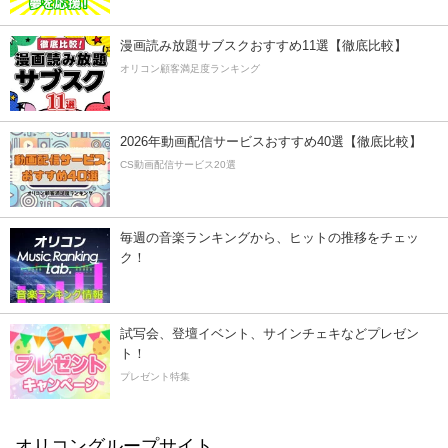
漫画読み放題サブスクおすすめ11選【徹底比較】
オリコン顧客満足度ランキング
2026年動画配信サービスおすすめ40選【徹底比較】
CS動画配信サービス20選
毎週の音楽ランキングから、ヒットの推移をチェッ
ク！
試写会、登壇イベント、サインチェキなどプレゼン
ト！
プレゼント特集
オリコングループサイト