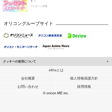
ト！
プレゼント特集
オリコングループサイト
クッキーの使用について
このサイトでは Cookie を使用して、ユーザーに合わせたコンテンツや広告の
elthaとは
表示、ソーシャル メディア機能の提供、広告の表示回数やクリック数の測定を
会社概要
個人情報保護方針
行っています。
また、ユーザーによるサイトの利用状況についても情報を収集し、ソーシャル
お問い合わせ
採用情報
メディアや広告配信、データ解析の各パートナーに提供しています。
各パートナーは、この情報とユーザーが各パートナーに提供した他の情報や、
© oricon ME inc.
ユーザーが各パートナーのサービスを使用したときに収集した他の情報を組み
合わせて使用することがあります。