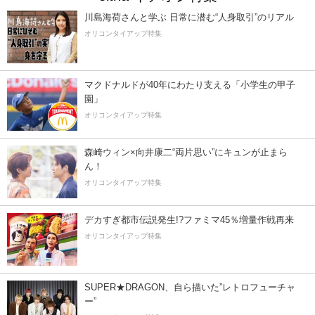
川島海荷さんと学ぶ 日常に潜む“人身取引”のリアル
オリコンタイアップ特集
マクドナルドが40年にわたり支える「小学生の甲子
園」
オリコンタイアップ特集
森崎ウィン×向井康二“両片思い”にキュンが止まら
ん！
オリコンタイアップ特集
デカすぎ都市伝説発生!?ファミマ45％増量作戦再来
オリコンタイアップ特集
SUPER★DRAGON、自ら描いた”レトロフューチャ
ー”