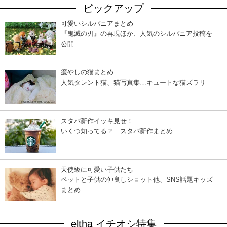
ピックアップ
可愛いシルバニアまとめ
『鬼滅の刃』の再現ほか、人気のシルバニア投稿を
公開
癒やしの猫まとめ
人気タレント猫、猫写真集…キュートな猫ズラリ
スタバ新作イッキ見せ！
いくつ知ってる？ スタバ新作まとめ
天使級に可愛い子供たち
ペットと子供の仲良しショット他、SNS話題キッズ
まとめ
eltha イチオシ特集