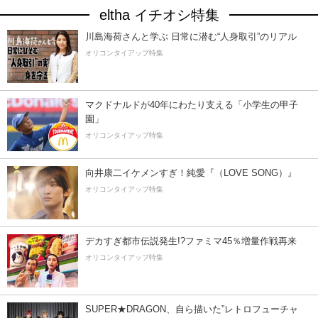
eltha イチオシ特集
川島海荷さんと学ぶ 日常に潜む“人身取引”のリアル
オリコンタイアップ特集
マクドナルドが40年にわたり支える「小学生の甲子
園」
オリコンタイアップ特集
向井康二イケメンすぎ！純愛『（LOVE SONG）』
オリコンタイアップ特集
デカすぎ都市伝説発生!?ファミマ45％増量作戦再来
オリコンタイアップ特集
SUPER★DRAGON、自ら描いた”レトロフューチャ