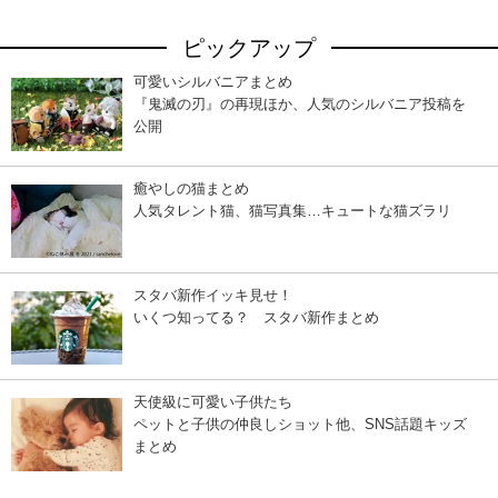
ピックアップ
可愛いシルバニアまとめ
『鬼滅の刃』の再現ほか、人気のシルバニア投稿を
公開
癒やしの猫まとめ
人気タレント猫、猫写真集…キュートな猫ズラリ
スタバ新作イッキ見せ！
いくつ知ってる？ スタバ新作まとめ
天使級に可愛い子供たち
ペットと子供の仲良しショット他、SNS話題キッズ
まとめ