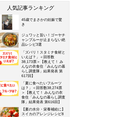
人気記事ランキング
45歳でまさかの妊娠で驚
き
ジュワッと旨い！ゴーヤチ
ャンプルーが止まらない絶
品レシピ3選
「ズバリ！スタミナ食材と
いえば？」＜回答数
38,173票＞【教えて！ み
んなの衣食住「みんなの暮
らし調査隊」結果発表 第
617回】
「夏に食べたいフルーツ
は？」＜回答数38,274票
＞【教えて！ みんなの衣
食住「みんなの暮らし調査
隊」結果発表 第616回】
【夏の水分・栄養補給に】
スイカのアレンジレシピ8