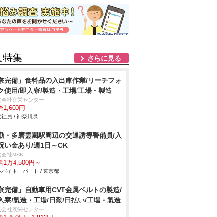
人特集
さらに見る
寮完備」食料品の入出庫作業/リーチフォ
ク使用/即入寮/製造・工場/工場・製造
式会社京栄センター
1,600円
社員 / 神奈川県
勤・多磨霊園駅周辺の交通誘導警備員/入
祝い金あり/週1日～OK
式会社MSK
1万4,500円～
バイト・パート / 東京都
寮完備」自動車用CVT金属ベルトの製造/
入寮/製造・工場/日勤/日払い/工場・製造
式会社京栄センター