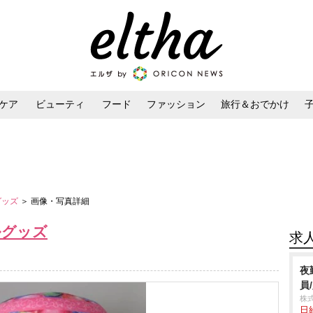
ケア
ビューティ
フード
ファッション
旅行＆おでかけ
ンケア
ダイエット・ボディケア
ヘアスタイル・ヘアアレンジ
グッズ
＞ 画像・写真詳細
ルグッズ
求
夜
員
株
日給