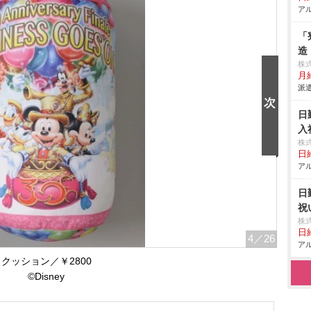
アル
「
造
株
月給
派遣
日
入
株
日給
アル
日
祝
株
日給
4
／26
アル
クッション／￥2800
©Disney