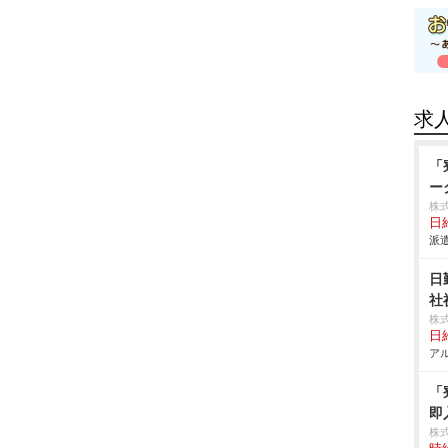
求
「
ー
株
日給
派遣
日
社
株
日給
アル
「
即
株