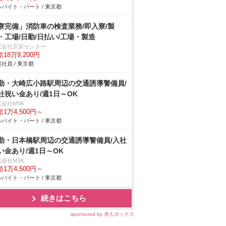
バイト・パート / 東京都
寮完備」消防車の検査業務/即入寮/製
・工場/日勤/日払い/工場・製造
式会社京栄センター
18万9,200円
社員 / 東京都
勤・大崎広小路駅周辺の交通誘導警備員/
社祝い金あり/週1日～OK
式会社MSK
1万4,500円～
バイト・パート / 東京都
勤・日本橋駅周辺の交通誘導警備員/入社
い金あり/週1日～OK
式会社MSK
1万4,500円～
バイト・パート / 東京都
続きはこちら
sponsored by 求人ボックス