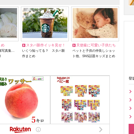
とめ
スタバ新作イッキ見せ！
天使級に可愛い子供たち
猫写真集…
いくつ知ってる？ スタバ新
ペットと子供の仲良しショッ
リ
作まとめ
ト他、SNS話題キッズまとめ
登