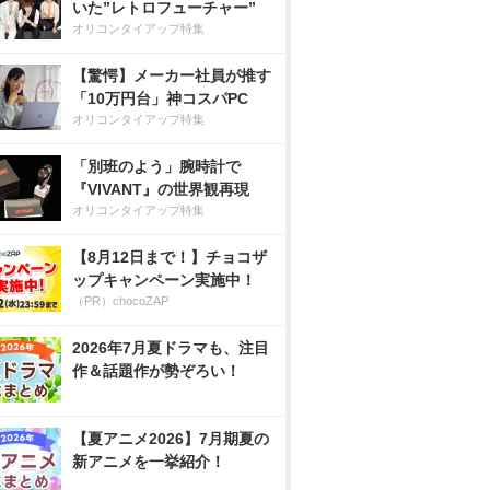
いた”レトロフューチャー”
オリコンタイアップ特集
【驚愕】メーカー社員が推す
「10万円台」神コスパPC
オリコンタイアップ特集
「別班のよう」腕時計で
『VIVANT』の世界観再現
オリコンタイアップ特集
【8月12日まで！】チョコザ
ップキャンペーン実施中！
（PR）chocoZAP
2026年7月夏ドラマも、注目
作＆話題作が勢ぞろい！
【夏アニメ2026】7月期夏の
新アニメを一挙紹介！