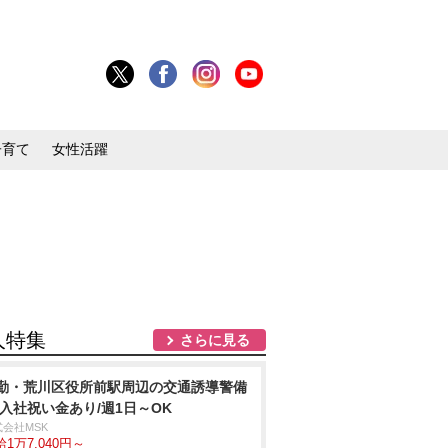
子育て
女性活躍
人特集
さらに見る
勤・荒川区役所前駅周辺の交通誘導警備
/入社祝い金あり/週1日～OK
式会社MSK
1万7,040円～