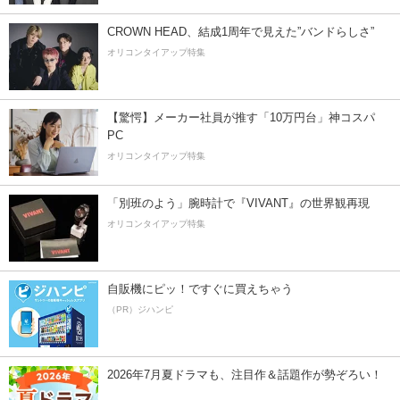
CROWN HEAD、結成1周年で見えた”バンドらしさ”
オリコンタイアップ特集
【驚愕】メーカー社員が推す「10万円台」神コスパ
PC
オリコンタイアップ特集
「別班のよう」腕時計で『VIVANT』の世界観再現
オリコンタイアップ特集
自販機にピッ！ですぐに買えちゃう
（PR）ジハンピ
2026年7月夏ドラマも、注目作＆話題作が勢ぞろい！