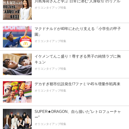
川島海荷さんと学ぶ 日常に潜む“人身取引”のリアル
オリコンタイアップ特集
マクドナルドが40年にわたり支える「小学生の甲子
園」
オリコンタイアップ特集
イケメンてんこ盛り！尊すぎる男子の純情ラブに胸
キュン
オリコンタイアップ特集
デカすぎ都市伝説発生!?ファミマ45％増量作戦再来
オリコンタイアップ特集
SUPER★DRAGON、自ら描いた”レトロフューチャ
ー”
オリコンタイアップ特集