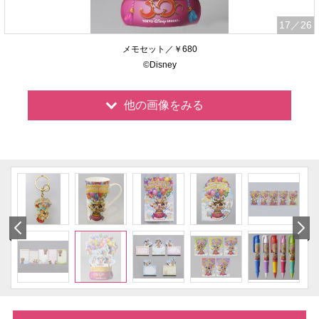
17
／26
メモセット／￥680
©Disney
他の画像をみる