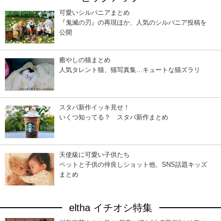
可愛いシルバニアまとめ
『鬼滅の刃』の再現ほか、人気のシルバニア投稿を
公開
癒やしの猫まとめ
人気タレント猫、猫写真集…キュートな猫ズラリ
スタバ新作イッキ見せ！
いくつ知ってる？ スタバ新作まとめ
天使級に可愛い子供たち
ペットと子供の仲良しショット他、SNS話題キッズ
まとめ
eltha イチオシ特集