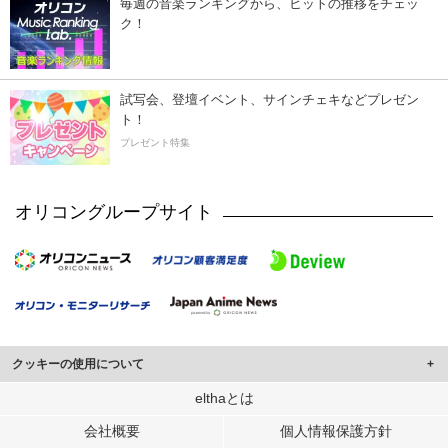
毎週の音楽ランキングから、ヒットの推移をチェッ
ク！
試写会、登壇イベント、サインチェキなどプレゼン
ト！
プレゼント特集
オリコングループサイト
クッキーの使用について
このサイトでは Cookie を使用して、ユーザーに合わせたコンテンツや広告の
elthaとは
表示、ソーシャル メディア機能の提供、広告の表示回数やクリック数の測定を
会社概要
個人情報保護方針
行っています。