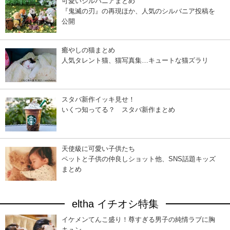
可愛いシルバニアまとめ
『鬼滅の刃』の再現ほか、人気のシルバニア投稿を
公開
癒やしの猫まとめ
人気タレント猫、猫写真集…キュートな猫ズラリ
スタバ新作イッキ見せ！
いくつ知ってる？ スタバ新作まとめ
天使級に可愛い子供たち
ペットと子供の仲良しショット他、SNS話題キッズ
まとめ
eltha イチオシ特集
イケメンてんこ盛り！尊すぎる男子の純情ラブに胸
キュン