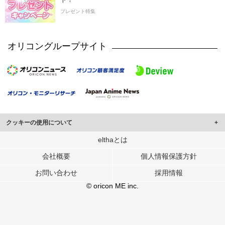
プレゼント特集
オリコングループサイト
クッキーの使用について
このサイトでは Cookie を使用して、ユーザーに合わせたコンテンツや広告の
elthaとは
表示、ソーシャル メディア機能の提供、広告の表示回数やクリック数の測定を
会社概要
個人情報保護方針
行っています。
また、ユーザーによるサイトの利用状況についても情報を収集し、ソーシャル
お問い合わせ
採用情報
メディアや広告配信、データ解析の各パートナーに提供しています。
各パートナーは、この情報とユーザーが各パートナーに提供した他の情報や、
© oricon ME inc.
ユーザーが各パートナーのサービスを使用したときに収集した他の情報を組み
合わせて使用することがあります。