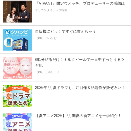
『VIVANT』限定ウオッチ、プロデューサーの感想は
オリコンタイアップ特集
自販機にピッ！ですぐに買えちゃう
（PR）ジハンピ
朝1分貼るだけ！ミルクピールで一日中ずっとうるツ
ヤ肌
（PR）サボリーノ
2026年7月夏ドラマも、注目作＆話題作が勢ぞろい！
【夏アニメ2026】7月期夏の新アニメを一挙紹介！