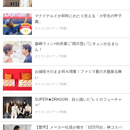
マクドナルドが40年にわたり支える「小学生の甲子
園」
オリコンタイアップ特集
森崎ウィン×向井康二“両片思い”にキュンが止まら
ん！
オリコンタイアップ特集
お値段そのまま45％増量！ファミマ夏の大盤振る舞
い
オリコンタイアップ特集
SUPER★DRAGON、自ら描いた”レトロフューチャ
ー”
オリコンタイアップ特集
【驚愕】メーカー社員が推す「10万円台」神コスパ