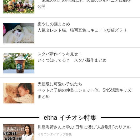
『鬼滅の刃』の再現ほか、人気のシルバニア投稿を
公開
癒やしの猫まとめ
人気タレント猫、猫写真集…キュートな猫ズラリ
スタバ新作イッキ見せ！
いくつ知ってる？ スタバ新作まとめ
天使級に可愛い子供たち
ペットと子供の仲良しショット他、SNS話題キッズ
まとめ
eltha イチオシ特集
川島海荷さんと学ぶ 日常に潜む“人身取引”のリアル
オリコンタイアップ特集