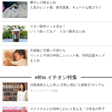
癒やしの猫まとめ
人気タレント猫、猫写真集…キュートな猫ズラリ
スタバ新作イッキ見せ！
いくつ知ってる？ スタバ新作まとめ
天使級に可愛い子供たち
ペットと子供の仲良しショット他、SNS話題キッズ
まとめ
eltha イチオシ特集
川島海荷さんと学ぶ 日常に潜む“人身取引”のリアル
オリコンタイアップ特集
マクドナルドが40年にわたり支える「小学生の甲子