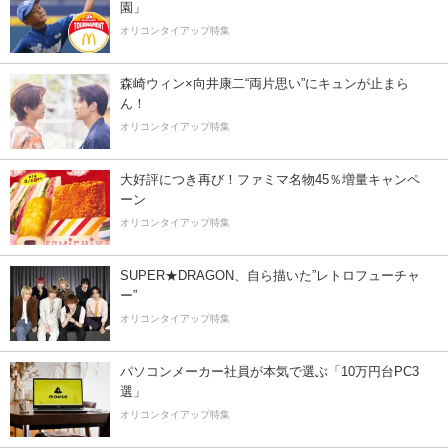
園」
オリコンタイアップ特集
森崎ウィン×向井康二“両片思い”にキュンが止まら
ん！
オリコンタイアップ特集
大好評につき再び！ファミマ名物45％増量キャンペ
ーン
オリコンタイアップ特集
SUPER★DRAGON、自ら描いた”レトロフューチャ
ー”
オリコンタイアップ特集
パソコンメーカー社員が本気で選ぶ「10万円台PC3
選」
オリコンタイアップ特集