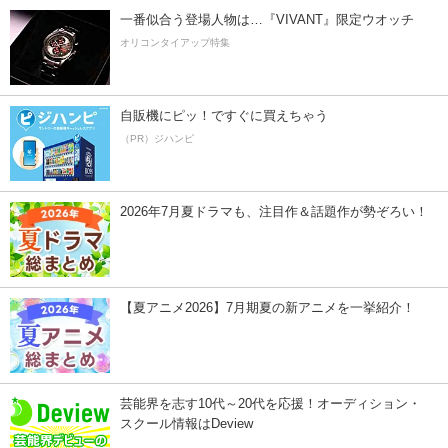
一番似合う登場人物は…『VIVANT』限定ウオッチ
オリコンタイアップ特集
自販機にピッ！ですぐに買えちゃう
（PR）ジハンピ
2026年7月夏ドラマも、注目作＆話題作が勢ぞろい！
【夏アニメ2026】7月期夏の新アニメを一挙紹介！
芸能界を志す10代～20代を応援！オーディション・
スクール情報はDeview