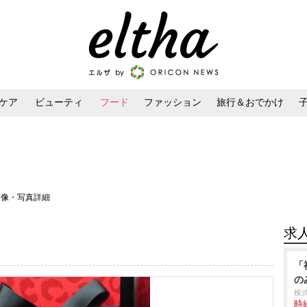
ケア
ビューティ
フード
ファッション
旅行＆おでかけ
ンケア
ダイエット・ボディケア
ヘアスタイル・ヘアアレンジ
画像・写真詳細
求
「
の
株
時給