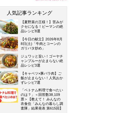
人気記事ランキング
【夏野菜の王様！】苦みが
クセになる！ピーマンの絶
品レシピ8選
【今日の献立】2026年8月
8日(土)「牛肉とコーンの
ガリバタ炒め」
ジュワッと旨い！ゴーヤチ
ャンプルーが止まらない絶
品レシピ3選
【キャベツ×豚バラ肉】ご
飯が止まらない！人気おか
ずレシピ7選
「ベトナム料理で食べたい
のは？」＜回答数38,109
票＞【教えて！ みんなの
衣食住「みんなの暮らし調
査隊」結果発表 第615回】