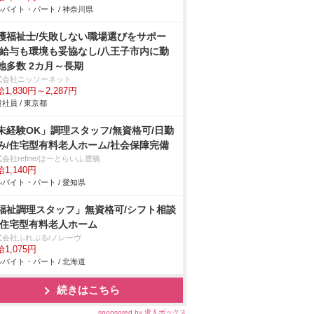
バイト・パート / 神奈川県
護福祉士/失敗しない職場選びをサポー
/給与も環境も妥協なし/八王子市内に勤
地多数 2カ月～長期
式会社ニッソーネット
1,830円～2,287円
社員 / 東京都
未経験OK」調理スタッフ/無資格可/日勤
み/住宅型有料老人ホーム/社会保障完備
会社refine/はーとらいふ豊橋
1,140円
バイト・パート / 愛知県
福祉調理スタッフ」無資格可/シフト相談
/住宅型有料老人ホーム
式会社ふれぶる/ノレーヴ
1,075円
バイト・パート / 北海道
続きはこちら
sponsored by 求人ボックス