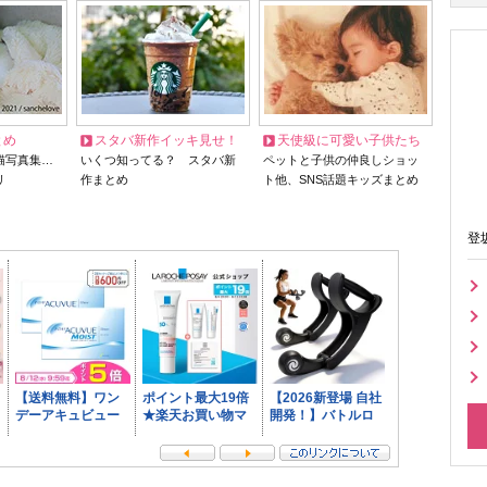
とめ
スタバ新作イッキ見せ！
天使級に可愛い子供たち
猫写真集…
いくつ知ってる？ スタバ新
ペットと子供の仲良しショッ
リ
作まとめ
ト他、SNS話題キッズまとめ
登