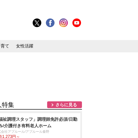
子育て
女性活躍
人特集
さらに見る
福祉調理スタッフ」調理師免許必須/日勤
み/介護付き有料老人ホーム
式会社アプルール/アプルール秦野
1,273円～