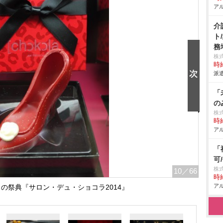
アル
介
ト
務
株
時給
派遣
「
の
株式
時給
アル
「
可
株
10
／66
時給
アル
の祭典『サロン・デュ・ショコラ2014』