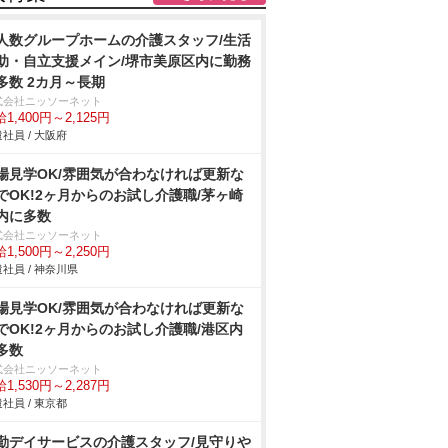
人数グループホームの介護スタッフ/生活
助・自立支援メイン/堺市美原区内に勤務
多数 2カ月～長期
式会社ニッソーネット
1,400円～2,125円
社員 / 大阪府
場見学OK/雰囲気が合わなければ更新な
でOK!2ヶ月からのお試し介護職/茅ヶ崎
内に多数
式会社ニッソーネット
1,500円～2,250円
社員 / 神奈川県
場見学OK/雰囲気が合わなければ更新な
でOK!2ヶ月からのお試し介護職/港区内
多数
式会社ニッソーネット
1,530円～2,287円
社員 / 東京都
勤デイサービスの介護スタッフ/見守り