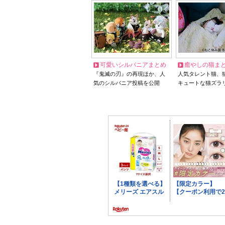
可愛いシルバニアまとめ
癒やしの猫ま
『鬼滅の刃』の再現ほか、人
人気タレント猫、
気のシルバニア投稿を公開
キュートな猫ズラ