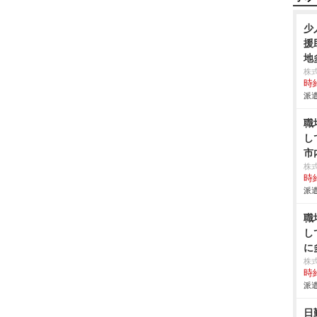
少
援
地
株
時給
派遣
職
し
市
株
時給
派遣
職
し
に
株
時給
派遣
日