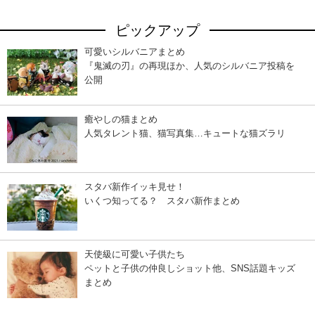
ピックアップ
可愛いシルバニアまとめ
『鬼滅の刃』の再現ほか、人気のシルバニア投稿を
公開
癒やしの猫まとめ
人気タレント猫、猫写真集…キュートな猫ズラリ
スタバ新作イッキ見せ！
いくつ知ってる？ スタバ新作まとめ
天使級に可愛い子供たち
ペットと子供の仲良しショット他、SNS話題キッズ
まとめ