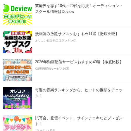
芸能界を志す10代～20代を応援！オーディション・
スクール情報はDeview
漫画読み放題サブスクおすすめ11選【徹底比較】
オリコン顧客満足度ランキング
2026年動画配信サービスおすすめ40選【徹底比較】
CS動画配信サービス20選
毎週の音楽ランキングから、ヒットの推移をチェッ
ク！
試写会、登壇イベント、サインチェキなどプレゼン
ト！
プレゼント特集