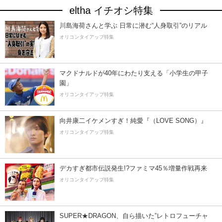
eltha イチオシ特集
川島海荷さんと学ぶ 日常に潜む“人身取引”のリアル
オリコンタイアップ特集
マクドナルドが40年にわたり支える「小学生の甲子
園」
オリコンタイアップ特集
向井康二イケメンすぎ！純愛『（LOVE SONG）』
オリコンタイアップ特集
デカすぎ都市伝説発生!?ファミマ45％増量作戦再来
オリコンタイアップ特集
SUPER★DRAGON、自ら描いた”レトロフューチャ