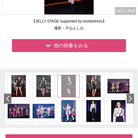
163
／269
【JELLY STAGE supported by modeldress】
撮影：片山よしお
他の画像をみる