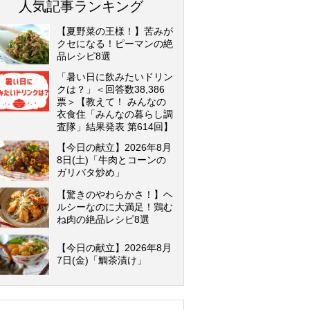
人気記事ランキング
【夏野菜の王様！】苦みが
クセになる！ピーマンの絶
品レシピ8選
「暑い日に飲みたいドリン
クは？」＜回答数38,386
票＞【教えて！ みんなの
衣食住「みんなの暮らし調
査隊」結果発表 第614回】
【今日の献立】2026年8月
8日(土)「牛肉とコーンの
ガリバタ炒め」
【驚きのやわらかさ！】ヘ
ルシーなのに大満足！鶏む
ね肉の絶品レシピ8選
【今日の献立】2026年8月
7日(金)「鯛茶漬け」