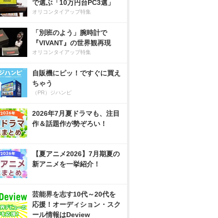
で選ぶ「10万円台PC3選」
オリコンタイアップ特集
「別班のよう」腕時計で
『VIVANT』の世界観再現
オリコンタイアップ特集
自販機にピッ！ですぐに買え
ちゃう
（PR）ジハンピ
2026年7月夏ドラマも、注目
作＆話題作が勢ぞろい！
【夏アニメ2026】7月期夏の
新アニメを一挙紹介！
芸能界を志す10代～20代を
応援！オーディション・スク
ール情報はDeview