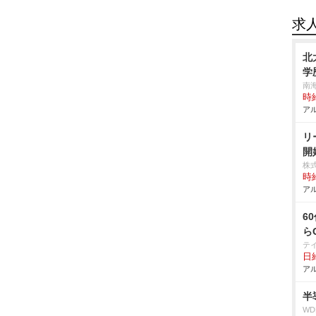
求
北
学
南
時給
アル
リ
開
株
時給
アル
6
ら
テ
日給
アル
半
W