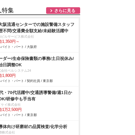
人特集
さらに見る
大阪流通センターでの施設警備スタッフ
歴不問/交通費全額支給/未経験活躍中
海ビルサービス株式会社
1,350円～
バイト・パート / 大阪府
ーダー/生命保険書類の事務/土日祝休み/
始日調整OK
式会社ベルシステム24
1,800円
バイト・パート / 契約社員 / 東京都
0代・70代活躍中/交通誘導警備/週1日か
OK/研修中も手当有
イケイ株式会社
1万2,500円
バイト・パート / 東京都
導体向け研磨材の品質検査/化学分析
DB株式会社