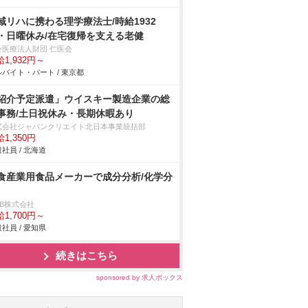
域リハに携わる理学療法士/時給1932
・日曜休み/在宅復帰を支える老健
会医療法人財団 仁医会
1,932円～
バイト・パート / 東京都
紹介予定派遣」ウイスキー製造企業の総
事務/土日祝休み・長期休暇あり
式会社ジャパンクリエイト北日本事業統括部
1,350円
社員 / 北海道
食産業用食品メーカーで成分分析/化学分
DB株式会社
1,700円～
社員 / 愛知県
続きはこちら
sponsored by 求人ボックス