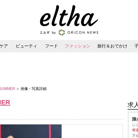
ケア
ビューティ
フード
ファッション
旅行＆おでかけ
ンケア
ダイエット・ボディケア
ヘアスタイル・ヘアアレンジ
／SUMMER
＞ 画像・写真詳細
MER
求
障
社
年収
アル