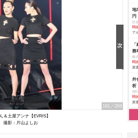
地
円
社
時給
アル
「
務
株
時給
派遣
外
析
W
時給
派遣
181
／269
ん＆土屋アンナ【EVRIS】
撮影：片山よしお