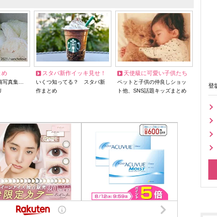
とめ
スタバ新作イッキ見せ！
天使級に可愛い子供たち
猫写真集…
いくつ知ってる？ スタバ新
ペットと子供の仲良しショッ
登
リ
作まとめ
ト他、SNS話題キッズまとめ