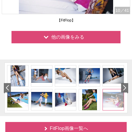
10
／41
【FitFlop】
他の画像をみる
FitFlop画像一覧へ