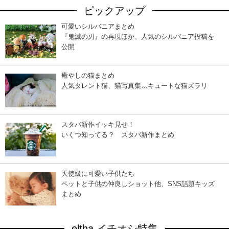
ピックアップ
可愛いシルバニアまとめ
『鬼滅の刃』の再現ほか、人気のシルバニア投稿を
公開
癒やしの猫まとめ
人気タレント猫、猫写真集…キュートな猫ズラリ
スタバ新作イッキ見せ！
いくつ知ってる？ スタバ新作まとめ
天使級に可愛い子供たち
ペットと子供の仲良しショット他、SNS話題キッズ
まとめ
eltha イチオシ特集