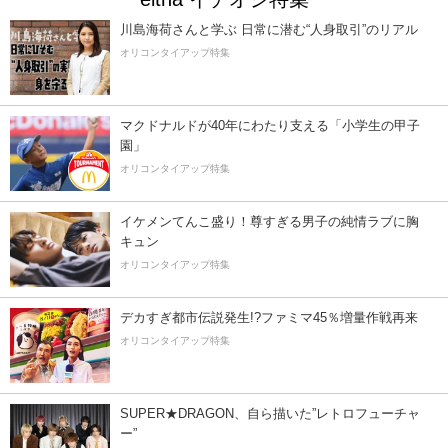
川島海荷さんと学ぶ 日常に潜む“人身取引”のリアル
オリコンタイアップ特集
マクドナルドが40年にわたり支える「小学生の甲子
園」
オリコンタイアップ特集
イケメンてんこ盛り！尊すぎる男子の純情ラブに胸
キュン
オリコンタイアップ特集
デカすぎ都市伝説発生!?ファミマ45％増量作戦再来
オリコンタイアップ特集
SUPER★DRAGON、自ら描いた”レトロフューチャ
ー”