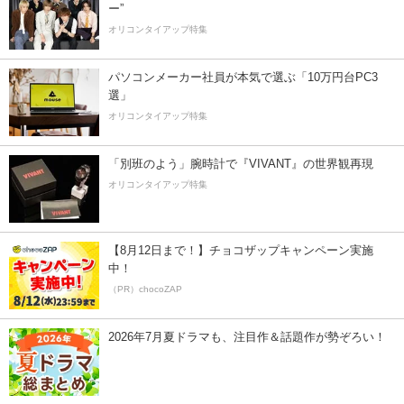
ー”
オリコンタイアップ特集
パソコンメーカー社員が本気で選ぶ「10万円台PC3
選」
オリコンタイアップ特集
「別班のよう」腕時計で『VIVANT』の世界観再現
オリコンタイアップ特集
【8月12日まで！】チョコザップキャンペーン実施
中！
（PR）chocoZAP
2026年7月夏ドラマも、注目作＆話題作が勢ぞろい！