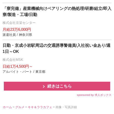
「寮完備」産業機械向けベアリングの熱処理/研磨/組立/即入
寮/製造・工場/日勤
株式会社京栄センター
月給23万6,000円
派遣社員 / 神奈川県
日勤・京成小岩駅周辺の交通誘導警備員/入社祝い金あり/週
1日～OK
株式会社MSK
日給1万4,500円～
アルバイト・パート / 東京都
続きはこちら
sponsored by 求人ボックス
ホーム
>
グルメ
>
キキ＆ララカフェ
> 画像・写真詳細