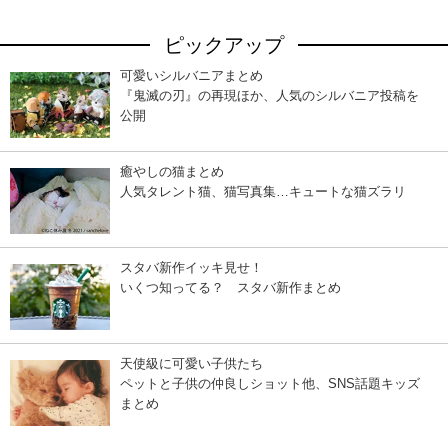
ピックアップ
可愛いシルバニアまとめ
『鬼滅の刃』の再現ほか、人気のシルバニア投稿を
公開
癒やしの猫まとめ
人気タレント猫、猫写真集…キュートな猫ズラリ
スタバ新作イッキ見せ！
いくつ知ってる？ スタバ新作まとめ
天使級に可愛い子供たち
ペットと子供の仲良しショット他、SNS話題キッズ
まとめ