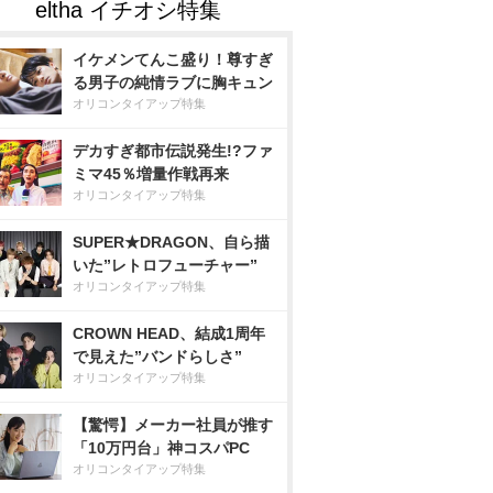
イケメンてんこ盛り！尊すぎ
る男子の純情ラブに胸キュン
オリコンタイアップ特集
デカすぎ都市伝説発生!?ファ
ミマ45％増量作戦再来
オリコンタイアップ特集
SUPER★DRAGON、自ら描
いた”レトロフューチャー”
オリコンタイアップ特集
CROWN HEAD、結成1周年
で見えた”バンドらしさ”
オリコンタイアップ特集
【驚愕】メーカー社員が推す
「10万円台」神コスパPC
オリコンタイアップ特集