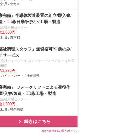
社員 / 北海道
寮完備」半導体製造装置の組立/即入寮/
造・工場/日勤/日払い/工場・製造
式会社京栄センター
1,650円
社員 / 東京都
福祉調理スタッフ」無資格可/午前のみ/
イサービス
式会社ティーシーエス/デイサービスセンター 友の里
崎田島
1,225円
バイト・パート / 神奈川県
寮完備」 フォークリフトによる荷役作
/即入寮/製造・工場/工場・製造
式会社京栄センター
1,500円
社員 / 神奈川県
続きはこちら
sponsored by 求人ボックス