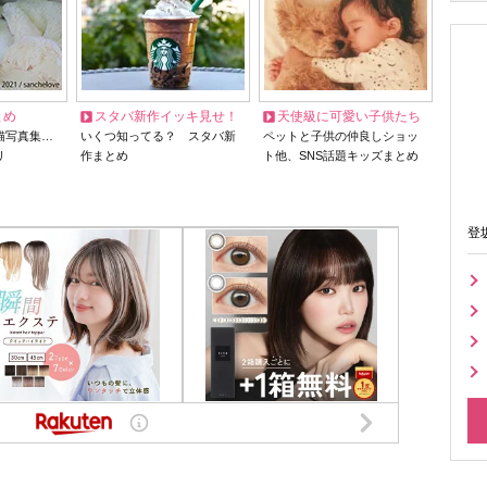
とめ
スタバ新作イッキ見せ！
天使級に可愛い子供たち
猫写真集…
いくつ知ってる？ スタバ新
ペットと子供の仲良しショッ
リ
作まとめ
ト他、SNS話題キッズまとめ
登