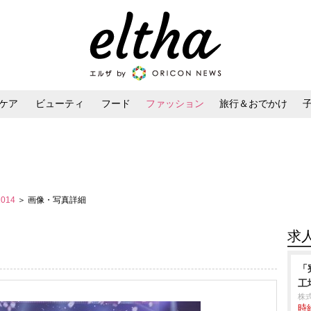
ケア
ビューティ
フード
ファッション
旅行＆おでかけ
ンケア
ダイエット・ボディケア
ヘアスタイル・ヘアアレンジ
2014
＞ 画像・写真詳細
求
「
工
株
時給