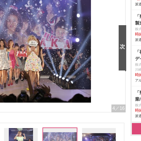
派遣
「
製
株
時給
派遣
「
デ
株
川
時給
アル
「
業
株
4
／16
時給
派遣