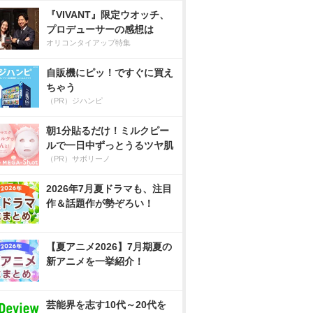
『VIVANT』限定ウオッチ、
プロデューサーの感想は
オリコンタイアップ特集
自販機にピッ！ですぐに買え
ちゃう
（PR）ジハンピ
朝1分貼るだけ！ミルクピー
ルで一日中ずっとうるツヤ肌
（PR）サボリーノ
2026年7月夏ドラマも、注目
作＆話題作が勢ぞろい！
【夏アニメ2026】7月期夏の
新アニメを一挙紹介！
芸能界を志す10代～20代を