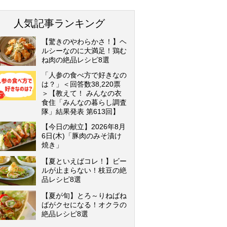
人気記事ランキング
【驚きのやわらかさ！】ヘ
ルシーなのに大満足！鶏む
ね肉の絶品レシピ8選
「人参の食べ方で好きなの
は？」＜回答数38,220票
＞【教えて！ みんなの衣
食住「みんなの暮らし調査
隊」結果発表 第613回】
【今日の献立】2026年8月
6日(木)「豚肉のみそ漬け
焼き」
【夏といえばコレ！】ビー
ルが止まらない！枝豆の絶
品レシピ8選
【夏が旬】とろ～りねばね
ばがクセになる！オクラの
絶品レシピ8選