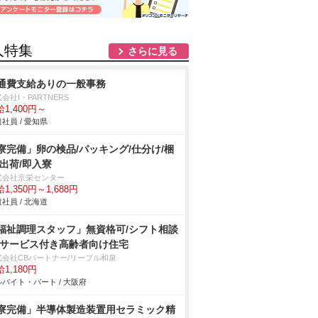
人特集
さらに見る
通費支給ありの一般事務
会社I・PARTNERS
1,400円～
社員 / 愛知県
寮完備」卵の検品/パッキング/仕分け/梱
/出荷/即入寮
式会社京栄センター
1,350円～1,688円
社員 / 北海道
福祉調理スタッフ」無資格可/シフト相談
/サービス付き高齢者向け住宅
式会社CBパートナー/リーブル和泉
1,180円
バイト・パート / 大阪府
寮完備」半導体製造装置用セラミック精