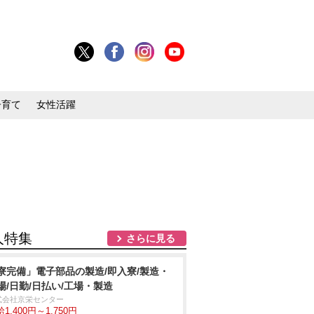
子育て
女性活躍
人特集
さらに見る
寮完備」電子部品の製造/即入寮/製造・
場/日勤/日払い/工場・製造
式会社京栄センター
1,400円～1,750円