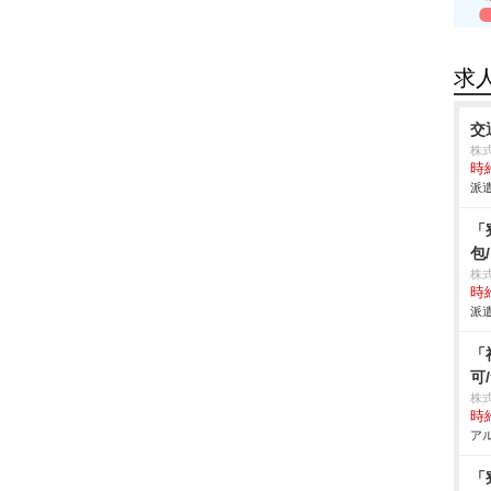
求
交
株式
時給
派遣
「
包
株
時給
派遣
「
可
株
時給
アル
「