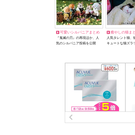
可愛いシルバニアまとめ
癒やしの猫ま
『鬼滅の刃』の再現ほか、人
人気タレント猫、
気のシルバニア投稿を公開
キュートな猫ズラ