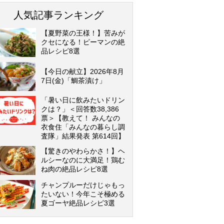
人気記事ランキング
【夏野菜の王様！】苦みが
クセになる！ピーマンの絶
品レシピ8選
【今日の献立】2026年8月
7日(金)「鯛茶漬け」
「暑い日に飲みたいドリン
クは？」＜回答数38,386
票＞【教えて！ みんなの
衣食住「みんなの暮らし調
査隊」結果発表 第614回】
【驚きのやわらかさ！】ヘ
ルシーなのに大満足！鶏む
ね肉の絶品レシピ8選
チャンプルーだけじゃもっ
たいない！今年こそ極める
夏ゴーヤ絶品レシピ3選