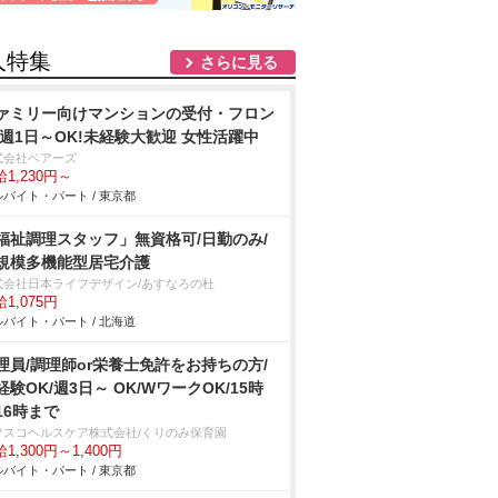
人特集
さらに見る
ァミリー向けマンションの受付・フロン
/週1日～OK!未経験大歓迎 女性活躍中
式会社ベアーズ
1,230円～
バイト・パート / 東京都
福祉調理スタッフ」無資格可/日勤のみ/
規模多機能型居宅介護
式会社日本ライフデザイン/あすなろの杜
1,075円
バイト・パート / 北海道
理員/調理師or栄養士免許をお持ちの方/
経験OK/週3日～ OK/WワークOK/15時
r16時まで
フスコヘルスケア株式会社/くりのみ保育園
1,300円～1,400円
バイト・パート / 東京都