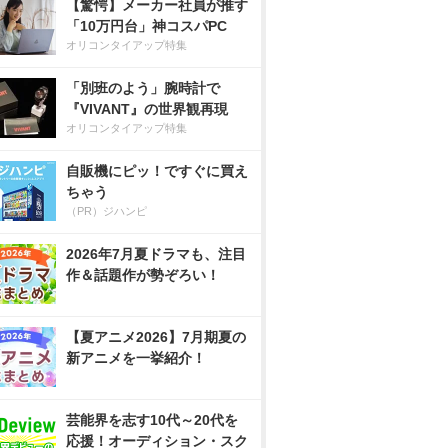
【驚愕】メーカー社員が推す
「10万円台」神コスパPC
オリコンタイアップ特集
「別班のよう」腕時計で
『VIVANT』の世界観再現
オリコンタイアップ特集
自販機にピッ！ですぐに買え
ちゃう
（PR）ジハンピ
2026年7月夏ドラマも、注目
作＆話題作が勢ぞろい！
【夏アニメ2026】7月期夏の
新アニメを一挙紹介！
芸能界を志す10代～20代を
応援！オーディション・スク