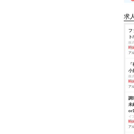
求
フ
ト
株
時給
アル
「
小
株
時給
アル
調
未
o
イ
時給
アル