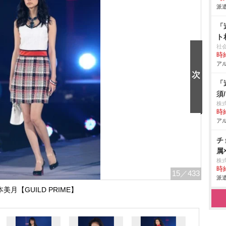
派遣
「
ト
社
時給
アル
「
須
株
時給
アル
チ
属
株
時給
15
／433
派遣
美月【GUILD PRIME】