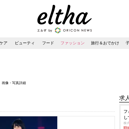
ケア
ビューティ
フード
ファッション
旅行＆おでかけ
ンケア
ダイエット・ボディケア
ヘアスタイル・ヘアアレンジ
＞ 画像・写真詳細
求
フ
し
株
時給