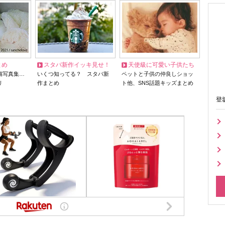
とめ
スタバ新作イッキ見せ！
天使級に可愛い子供たち
猫写真集…
いくつ知ってる？ スタバ新
ペットと子供の仲良しショッ
リ
作まとめ
ト他、SNS話題キッズまとめ
登