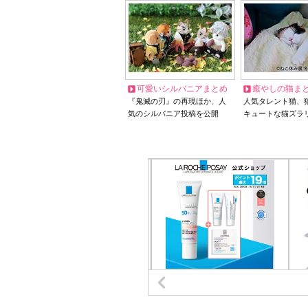
可愛いシルバニアまとめ
癒やしの猫ま
『鬼滅の刃』の再現ほか、人
人気タレント猫、
気のシルバニア投稿を公開
キュートな猫ズラ