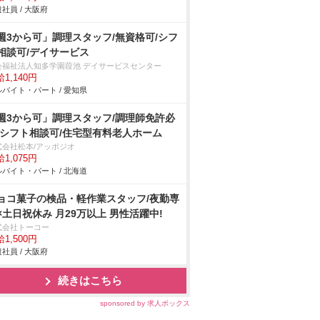
社員 / 大阪府
週3から可」調理スタッフ/無資格可/シフ
相談可/デイサービス
会福祉法人知多学園葭池 デイサービスセンター
1,140円
バイト・パート / 愛知県
週3から可」調理スタッフ/調理師免許必
/シフト相談可/住宅型有料老人ホーム
式会社松本/アッポジオ
1,075円
バイト・パート / 北海道
ョコ菓子の検品・軽作業スタッフ/夜勤専
×土日祝休み 月29万以上 男性活躍中!
式会社トーコー
1,500円
社員 / 大阪府
続きはこちら
sponsored by 求人ボックス