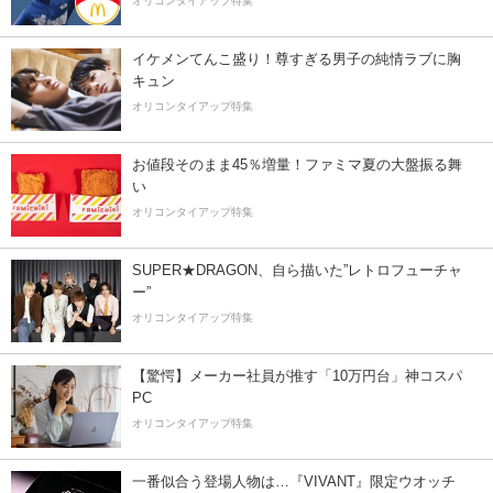
オリコンタイアップ特集
イケメンてんこ盛り！尊すぎる男子の純情ラブに胸
キュン
オリコンタイアップ特集
お値段そのまま45％増量！ファミマ夏の大盤振る舞
い
オリコンタイアップ特集
SUPER★DRAGON、自ら描いた”レトロフューチャ
ー”
オリコンタイアップ特集
【驚愕】メーカー社員が推す「10万円台」神コスパ
PC
オリコンタイアップ特集
一番似合う登場人物は…『VIVANT』限定ウオッチ