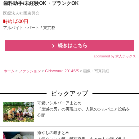
歯科助手/未経験OK・ブランクOK
医療法人社団東興会
時給1,500円
アルバイト・パート / 東京都
続きはこちら
sponsored by 求人ボックス
ホーム
>
ファッション
>
GirlsAward 2014S/S
> 画像・写真詳細
ピックアップ
可愛いシルバニアまとめ
『鬼滅の刃』の再現ほか、人気のシルバニア投稿を
公開
癒やしの猫まとめ
人気タレント猫、猫写真集…キュートな猫ズラリ