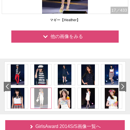
17
／433
マギー【Heather】
他の画像をみる
GirlsAward 2014S/S画像一覧へ