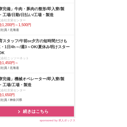
寮完備」牛肉・豚肉の整形/即入寮/製
・工場/日勤/日払い/工場・製造
式会社京栄センター
1,200円～1,500円
社員 / 北海道
育スタッフ/午前or夕方の短時間だけも
K・1日4h～/週3～OK/夏休み明けスター
OK
式会社ニッソーネット
1,450円～
社員 / 北海道
寮完備」機械オペレーター/即入寮/製
・工場/工場・製造
式会社京栄センター
1,650円
社員 / 神奈川県
続きはこちら
sponsored by 求人ボックス