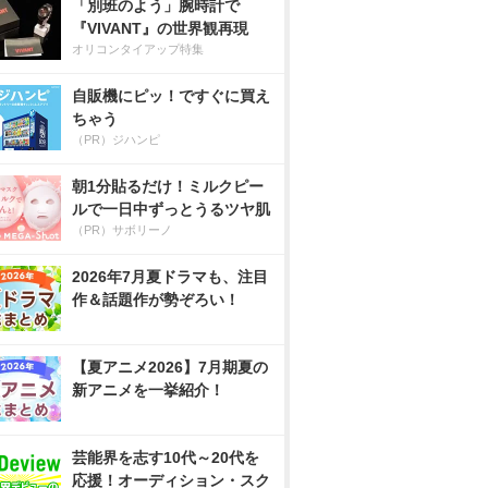
「別班のよう」腕時計で
『VIVANT』の世界観再現
オリコンタイアップ特集
自販機にピッ！ですぐに買え
ちゃう
（PR）ジハンピ
朝1分貼るだけ！ミルクピー
ルで一日中ずっとうるツヤ肌
（PR）サボリーノ
2026年7月夏ドラマも、注目
作＆話題作が勢ぞろい！
【夏アニメ2026】7月期夏の
新アニメを一挙紹介！
芸能界を志す10代～20代を
応援！オーディション・スク