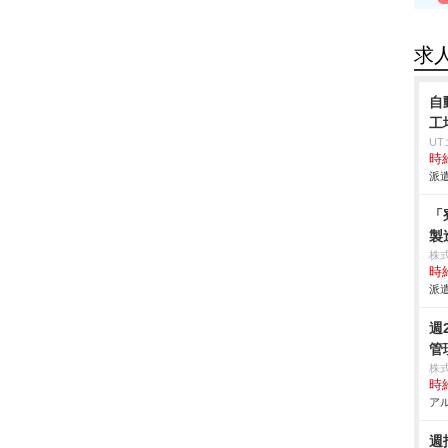
求
自
工
U
時給
派遣
「
製
株
時給
派遣
週
管
株
時給
アル
週