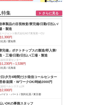
人特集
さらに見る
動車製品の目視検査/寮完備/日勤/日払い/
場・製造
Tエージェント株式会社AGT東海第一CU
1,300円
社員 / 愛知県
寮完備」ポテトチップスの製造/即入寮/
造・工場/日勤/日払い/工場・製造
式会社京栄センター
1,230円～1,538円
社員 / 北海道
2日/夕方4時間だけ/発信コールセンター
理者/副業・WワークOK/時給2000円
式会社ベルシステム24
2,000円
バイト・パート / 契約社員 / 東京都
払いOKの事務スタッフ