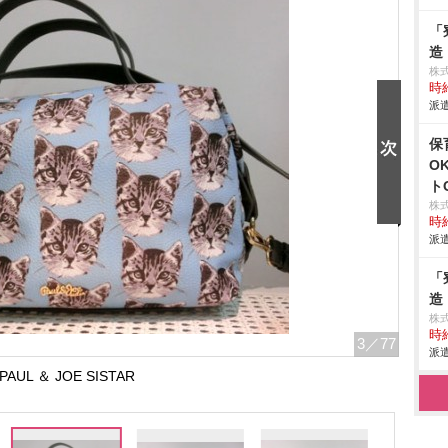
「
造
株
時給
派遣
保
O
ト
株
時給
派遣
「
造
株
時給
3
／77
派遣
PAUL ＆ JOE SISTAR