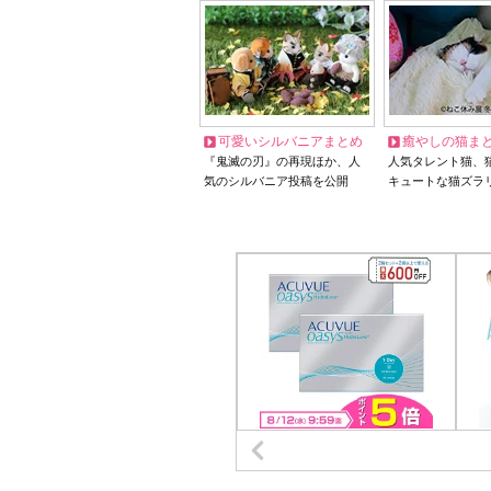
可愛いシルバニアまとめ
癒やしの猫ま
『鬼滅の刃』の再現ほか、人
人気タレント猫、
気のシルバニア投稿を公開
キュートな猫ズラ