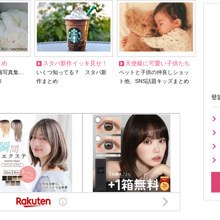
とめ
スタバ新作イッキ見せ！
天使級に可愛い子供たち
猫写真集…
いくつ知ってる？ スタバ新
ペットと子供の仲良しショッ
リ
作まとめ
ト他、SNS話題キッズまとめ
登