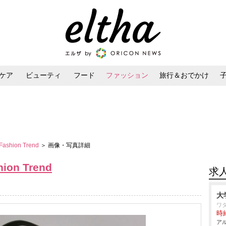
ケア
ビューティ
フード
ファッション
旅行＆おでかけ
ンケア
ダイエット・ボディケア
ヘアスタイル・ヘアアレンジ
 Fashion Trend
＞ 画像・写真詳細
hion Trend
求
大
ワ
時給
アル