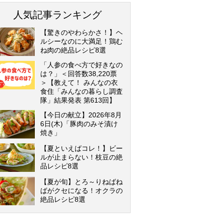
人気記事ランキング
【驚きのやわらかさ！】ヘ
ルシーなのに大満足！鶏む
ね肉の絶品レシピ8選
「人参の食べ方で好きなの
は？」＜回答数38,220票
＞【教えて！ みんなの衣
食住「みんなの暮らし調査
隊」結果発表 第613回】
【今日の献立】2026年8月
6日(木)「豚肉のみそ漬け
焼き」
【夏といえばコレ！】ビー
ルが止まらない！枝豆の絶
品レシピ8選
【夏が旬】とろ～りねばね
ばがクセになる！オクラの
絶品レシピ8選