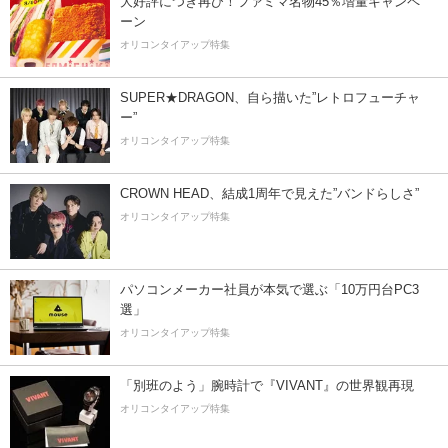
大好評につき再び！ファミマ名物45％増量キャンペ
ーン
オリコンタイアップ特集
SUPER★DRAGON、自ら描いた”レトロフューチャ
ー”
オリコンタイアップ特集
CROWN HEAD、結成1周年で見えた”バンドらしさ”
オリコンタイアップ特集
パソコンメーカー社員が本気で選ぶ「10万円台PC3
選」
オリコンタイアップ特集
「別班のよう」腕時計で『VIVANT』の世界観再現
オリコンタイアップ特集