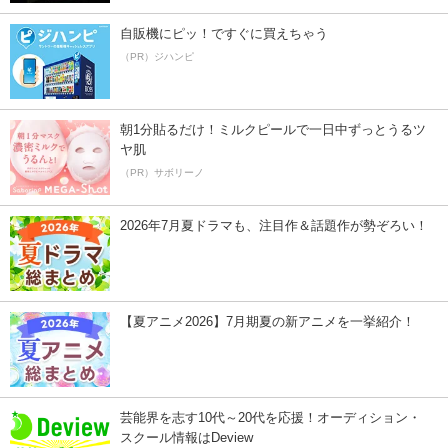
自販機にピッ！ですぐに買えちゃう
（PR）ジハンピ
朝1分貼るだけ！ミルクピールで一日中ずっとうるツ
ヤ肌
（PR）サボリーノ
2026年7月夏ドラマも、注目作＆話題作が勢ぞろい！
【夏アニメ2026】7月期夏の新アニメを一挙紹介！
芸能界を志す10代～20代を応援！オーディション・
スクール情報はDeview