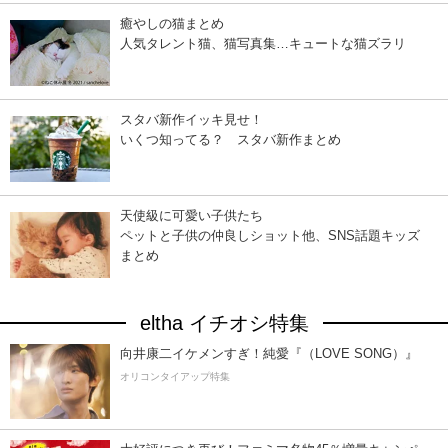
癒やしの猫まとめ
人気タレント猫、猫写真集…キュートな猫ズラリ
スタバ新作イッキ見せ！
いくつ知ってる？ スタバ新作まとめ
天使級に可愛い子供たち
ペットと子供の仲良しショット他、SNS話題キッズ
まとめ
eltha イチオシ特集
向井康二イケメンすぎ！純愛『（LOVE SONG）』
オリコンタイアップ特集