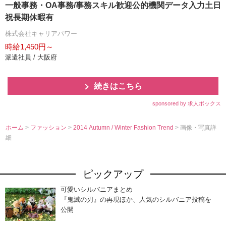
一般事務・OA事務/事務スキル歓迎公的機関データ入力土日
祝長期休暇有
株式会社キャリアパワー
時給1,450円～
派遣社員 / 大阪府
続きはこちら
sponsored by 求人ボックス
ホーム
>
ファッション
>
2014 Autumn / Winter Fashion Trend
> 画像・写真詳
細
ピックアップ
可愛いシルバニアまとめ
『鬼滅の刃』の再現ほか、人気のシルバニア投稿を
公開