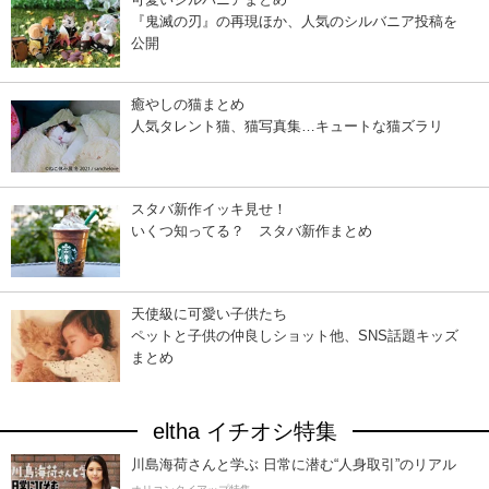
『鬼滅の刃』の再現ほか、人気のシルバニア投稿を
公開
癒やしの猫まとめ
人気タレント猫、猫写真集…キュートな猫ズラリ
スタバ新作イッキ見せ！
いくつ知ってる？ スタバ新作まとめ
天使級に可愛い子供たち
ペットと子供の仲良しショット他、SNS話題キッズ
まとめ
eltha イチオシ特集
川島海荷さんと学ぶ 日常に潜む“人身取引”のリアル