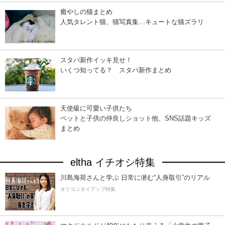
癒やしの猫まとめ
人気タレント猫、猫写真集…キュートな猫ズラリ
スタバ新作イッキ見せ！
いくつ知ってる？ スタバ新作まとめ
天使級に可愛い子供たち
ペットと子供の仲良しショット他、SNS話題キッズ
まとめ
eltha イチオシ特集
川島海荷さんと学ぶ 日常に潜む“人身取引”のリアル
オリコンタイアップ特集