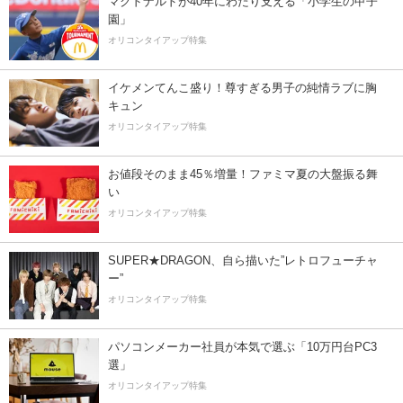
マクドナルドが40年にわたり支える「小学生の甲子
園」
オリコンタイアップ特集
イケメンてんこ盛り！尊すぎる男子の純情ラブに胸
キュン
オリコンタイアップ特集
お値段そのまま45％増量！ファミマ夏の大盤振る舞
い
オリコンタイアップ特集
SUPER★DRAGON、自ら描いた”レトロフューチャ
ー”
オリコンタイアップ特集
パソコンメーカー社員が本気で選ぶ「10万円台PC3
選」
オリコンタイアップ特集