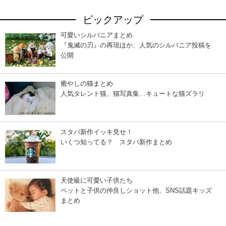
ピックアップ
可愛いシルバニアまとめ
『鬼滅の刃』の再現ほか、人気のシルバニア投稿を
公開
癒やしの猫まとめ
人気タレント猫、猫写真集…キュートな猫ズラリ
スタバ新作イッキ見せ！
いくつ知ってる？ スタバ新作まとめ
天使級に可愛い子供たち
ペットと子供の仲良しショット他、SNS話題キッズ
まとめ