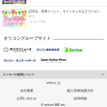
試写会、登壇イベント、サインチェキなどプレゼン
ト！
プレゼント特集
オリコングループサイト
クッキーの使用について
このサイトでは Cookie を使用して、ユーザーに合わせたコンテンツや広告の
elthaとは
表示、ソーシャル メディア機能の提供、広告の表示回数やクリック数の測定を
会社概要
個人情報保護方針
行っています。
また、ユーザーによるサイトの利用状況についても情報を収集し、ソーシャル
お問い合わせ
採用情報
メディアや広告配信、データ解析の各パートナーに提供しています。
各パートナーは、この情報とユーザーが各パートナーに提供した他の情報や、
© oricon ME inc.
ユーザーが各パートナーのサービスを使用したときに収集した他の情報を組み