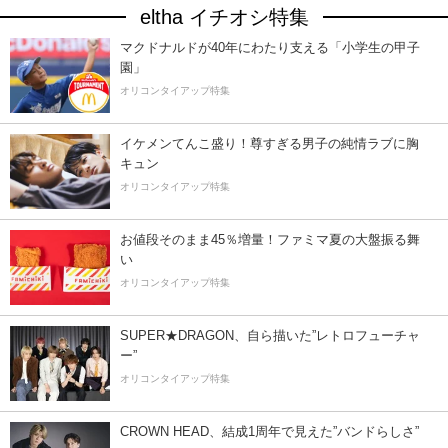
eltha イチオシ特集
マクドナルドが40年にわたり支える「小学生の甲子
園」
オリコンタイアップ特集
イケメンてんこ盛り！尊すぎる男子の純情ラブに胸
キュン
オリコンタイアップ特集
お値段そのまま45％増量！ファミマ夏の大盤振る舞
い
オリコンタイアップ特集
SUPER★DRAGON、自ら描いた”レトロフューチャ
ー”
オリコンタイアップ特集
CROWN HEAD、結成1周年で見えた”バンドらしさ”