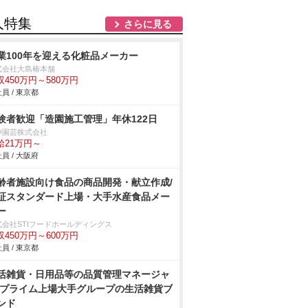
人特集
さらに見る
業100年を迎える化粧品メーカー
式会社大島椿本舗
収450万円～580万円
員 / 東京都
験者歓迎「造園施工管理」年休122日
神園芸株式会社
給21万円～
員 / 大阪府
齢者施設向け食品の商品開発・献立作成/
証スタンダード上場・大手水産食品メー
ー
式会社STIフードホールディングス
収450万円～600万円
員 / 東京都
活雑貨・日用品等の品質管理マネージャ
/プライム上場大手グループの生活雑貨ブ
ンド