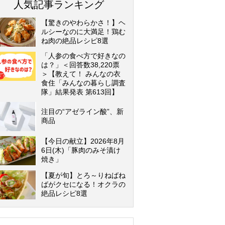
人気記事ランキング
【驚きのやわらかさ！】ヘ
ルシーなのに大満足！鶏む
ね肉の絶品レシピ8選
「人参の食べ方で好きなの
は？」＜回答数38,220票
＞【教えて！ みんなの衣
食住「みんなの暮らし調査
隊」結果発表 第613回】
注目の“アゼライン酸”、新
商品
【今日の献立】2026年8月
6日(木)「豚肉のみそ漬け
焼き」
【夏が旬】とろ～りねばね
ばがクセになる！オクラの
絶品レシピ8選