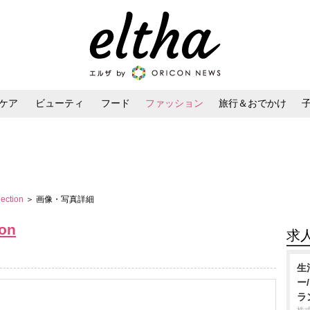
ケア
ビューティ
フード
ファッション
旅行＆おでかけ
ンケア
ダイエット・ボディケア
ヘアスタイル・ヘアアレンジ
lection
＞ 画像・写真詳細
ion
求
生
ー
ラ