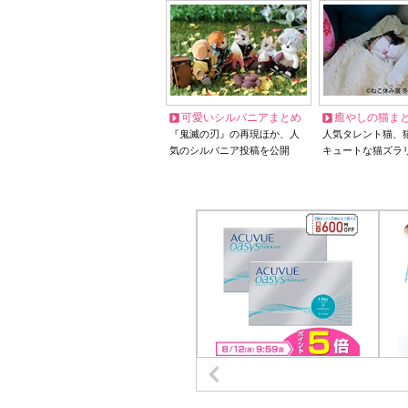
可愛いシルバニアまとめ
癒やしの猫ま
『鬼滅の刃』の再現ほか、人
人気タレント猫、
気のシルバニア投稿を公開
キュートな猫ズラ