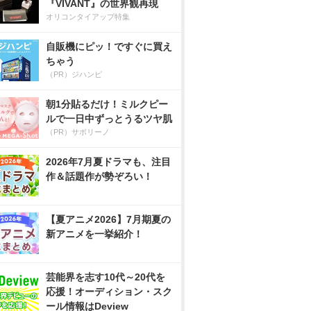
『VIVANT』の世界観再現
オリコンタイアップ特集
自販機にピッ！ですぐに買え
ちゃう
（PR）ジハンピ
朝1分貼るだけ！ミルクピー
ルで一日中ずっとうるツヤ肌
（PR）サボリーノ
2026年7月夏ドラマも、注目
作＆話題作が勢ぞろい！
【夏アニメ2026】7月期夏の
新アニメを一挙紹介！
芸能界を志す10代～20代を
応援！オーディション・スク
ール情報はDeview