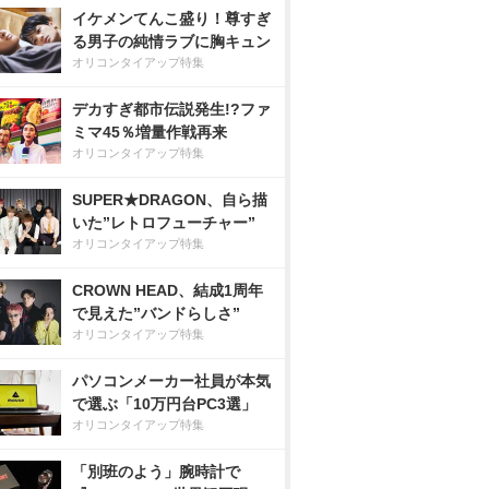
イケメンてんこ盛り！尊すぎ
る男子の純情ラブに胸キュン
オリコンタイアップ特集
デカすぎ都市伝説発生!?ファ
ミマ45％増量作戦再来
オリコンタイアップ特集
SUPER★DRAGON、自ら描
いた”レトロフューチャー”
オリコンタイアップ特集
CROWN HEAD、結成1周年
で見えた”バンドらしさ”
オリコンタイアップ特集
パソコンメーカー社員が本気
で選ぶ「10万円台PC3選」
オリコンタイアップ特集
「別班のよう」腕時計で