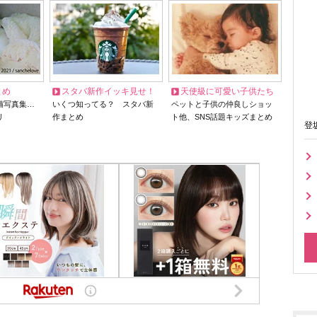
とめ
スタバ新作イッキ見せ！
天使級に可愛い子供たち
猫写真集…
いくつ知ってる？ スタバ新
ペットと子供の仲良しショッ
リ
作まとめ
ト他、SNS話題キッズまとめ
登