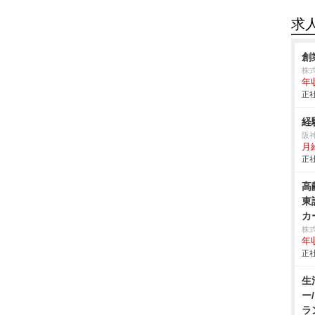
求
創
株
年
正社
経
阪
月
正社
高
東
カ
株
年
正社
生
ー
ラ