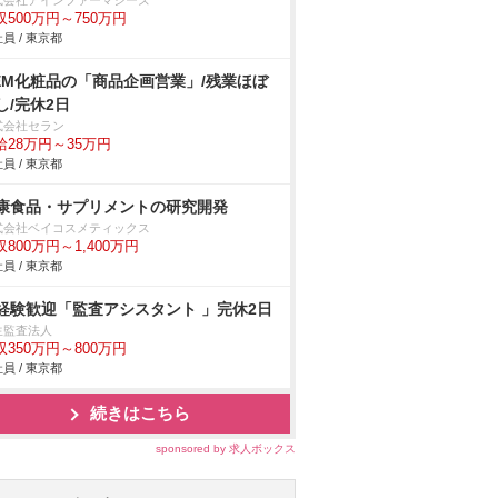
式会社アインファーマシーズ
収500万円～750万円
員 / 東京都
EM化粧品の「商品企画営業」/残業ほぼ
し/完休2日
式会社セラン
給28万円～35万円
員 / 東京都
康食品・サプリメントの研究開発
式会社ベイコスメティックス
収800万円～1,400万円
員 / 東京都
経験歓迎「監査アシスタント 」完休2日
生監査法人
収350万円～800万円
員 / 東京都
続きはこちら
sponsored by 求人ボックス