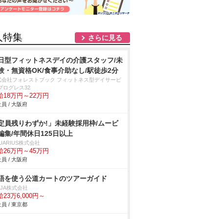
人特集
さらに見る
日型フィットネスデイの介護スタッフ/未
験・無資格OK/食事介助なし/駅徒歩2分
式会社フォレストブック フィットネス型デイサービ
プログレス32
給18万円～22万円
員 / 大阪府
定員残りわずか!」未経験採用枠/ムービ
編集/年間休日125日以上
UARIUS株式会社
給26万円～45万円
員 / 大阪府
語を使う公道カートのツアーガイド
NJA株式会社
23万6,000円～
員 / 東京都