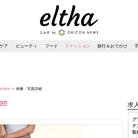
ケア
ビューティ
フード
ファッション
旅行＆おでかけ
ンケア
ダイエット・ボディケア
ヘアスタイル・ヘアアレンジ
lection
＞ 画像・写真詳細
ion
求
グ
チ
取