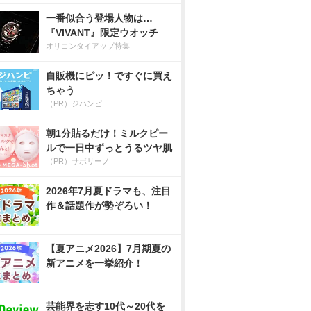
一番似合う登場人物は…
『VIVANT』限定ウオッチ
オリコンタイアップ特集
自販機にピッ！ですぐに買え
ちゃう
（PR）ジハンピ
朝1分貼るだけ！ミルクピー
ルで一日中ずっとうるツヤ肌
（PR）サボリーノ
2026年7月夏ドラマも、注目
作＆話題作が勢ぞろい！
【夏アニメ2026】7月期夏の
新アニメを一挙紹介！
芸能界を志す10代～20代を