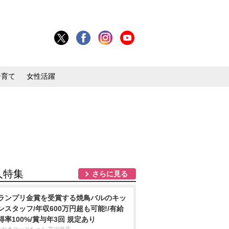
子育て
女性活躍
人特集
さらに見る
ランプリ金賞を受賞する焼鳥バルのキッ
ンスタッフ/年収600万円超も可能!/有給
得率100%/賞与年3回 規定あり