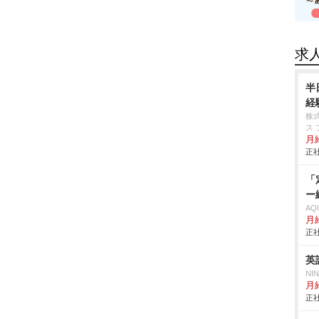
求
半
経
株
ス 
月
正社
「
ー
AQ
月
正社
英
NI
月給
正社