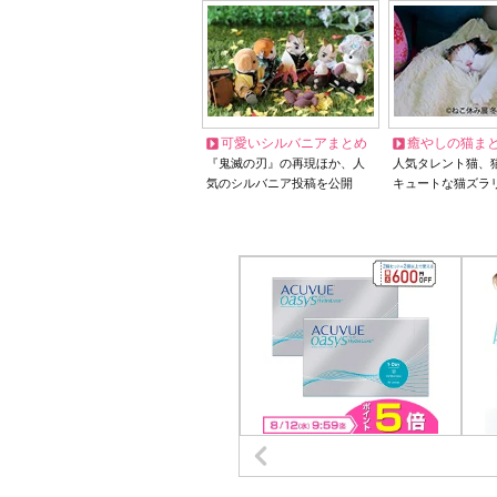
可愛いシルバニアまとめ
癒やしの猫ま
『鬼滅の刃』の再現ほか、人
人気タレント猫、
気のシルバニア投稿を公開
キュートな猫ズラ