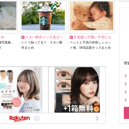
とめ
スタバ新作イッキ見せ！
天使級に可愛い子供たち
猫写真集…
いくつ知ってる？ スタバ新
ペットと子供の仲良しショッ
リ
作まとめ
ト他、SNS話題キッズまとめ
登