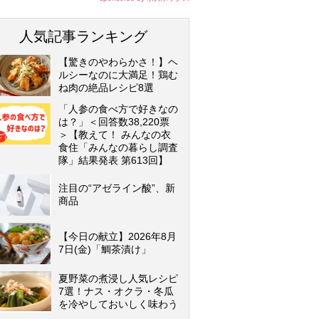
人気記事ランキング
【驚きのやわらかさ！】ヘ
ルシーなのに大満足！鶏む
ね肉の絶品レシピ8選
「人参の食べ方で好きなの
は？」＜回答数38,220票
＞【教えて！ みんなの衣
食住「みんなの暮らし調査
隊」結果発表 第613回】
注目の“アゼライン酸”、新
商品
【今日の献立】2026年8月
7日(金)「鯛茶漬け」
夏野菜の煮浸し人気レシピ
7選！ナス・オクラ・冬瓜
を冷やしておいしく味わう