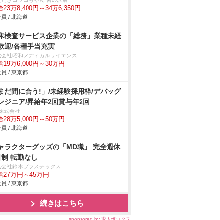
ただきコッコちゃん 宮の沢店
23万8,400円～34万6,350円
員 / 北海道
床検査サービス企業の「総務」業種未経
歓迎/各種手当充実
式会社昭和メディカルサイエンス
19万6,000円～30万円
員 / 東京都
まだ間に合う!」/未経験採用枠/デバッグ
ンジニア/昇給年2回賞与年2回
s株式会社
28万5,000円～50万円
員 / 北海道
ャラクターグッズの「MD職」 完全週休
日制 転勤なし
式会社鈴木プラスチックス
給27万円～45万円
員 / 東京都
続きはこちら
sponsored by 求人ボックス