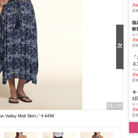
い
月給
正社
臨
験
株
月給
正社
「
エ
Yt
月給
正社
キ
2
株
14
／27
月
正社
in Valley Midi Skirt／￥4490