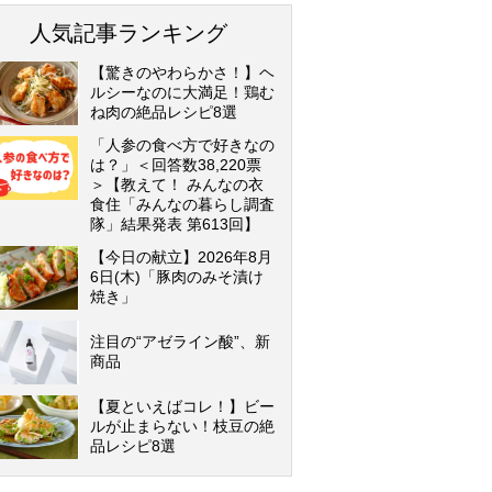
人気記事ランキング
【驚きのやわらかさ！】ヘ
ルシーなのに大満足！鶏む
ね肉の絶品レシピ8選
「人参の食べ方で好きなの
は？」＜回答数38,220票
＞【教えて！ みんなの衣
食住「みんなの暮らし調査
隊」結果発表 第613回】
【今日の献立】2026年8月
6日(木)「豚肉のみそ漬け
焼き」
注目の“アゼライン酸”、新
商品
【夏といえばコレ！】ビー
ルが止まらない！枝豆の絶
品レシピ8選