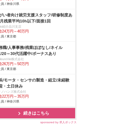
員 / 神奈川県
がい者向け就労支援スタッフ/研修制度あ
/月残業平均10h以下/面接1回
trio紹介品川支店
給24万円～40万円
員 / 東京都
務職/人事事務/残業ほぼなし/ネイル
K/20～30代活躍中/ボーナスあり
illeureVie株式会社
給26万円～50万円
員 / 東京都
浜/モータ・センサの製造・組立/未経験
迎・土日休み
クノハンズ株式会社
給22万円～35万円
員 / 神奈川県
続きはこちら
sponsored by 求人ボックス