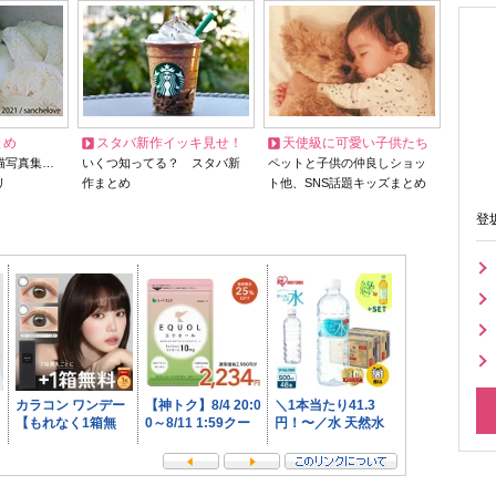
とめ
スタバ新作イッキ見せ！
天使級に可愛い子供たち
猫写真集…
いくつ知ってる？ スタバ新
ペットと子供の仲良しショッ
リ
作まとめ
ト他、SNS話題キッズまとめ
登