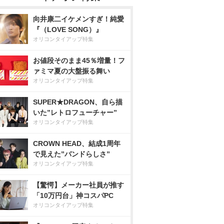
向井康二イケメンすぎ！純愛
『（LOVE SONG）』
オリコンタイアップ特集
お値段そのまま45％増量！フ
ァミマ夏の大盤振る舞い
オリコンタイアップ特集
SUPER★DRAGON、自ら描
いた”レトロフューチャー”
オリコンタイアップ特集
CROWN HEAD、結成1周年
で見えた”バンドらしさ”
オリコンタイアップ特集
【驚愕】メーカー社員が推す
「10万円台」神コスパPC
オリコンタイアップ特集