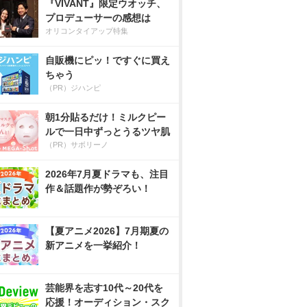
『VIVANT』限定ウオッチ、
プロデューサーの感想は
オリコンタイアップ特集
自販機にピッ！ですぐに買え
ちゃう
（PR）ジハンピ
朝1分貼るだけ！ミルクピー
ルで一日中ずっとうるツヤ肌
（PR）サボリーノ
2026年7月夏ドラマも、注目
作＆話題作が勢ぞろい！
【夏アニメ2026】7月期夏の
新アニメを一挙紹介！
芸能界を志す10代～20代を
応援！オーディション・スク