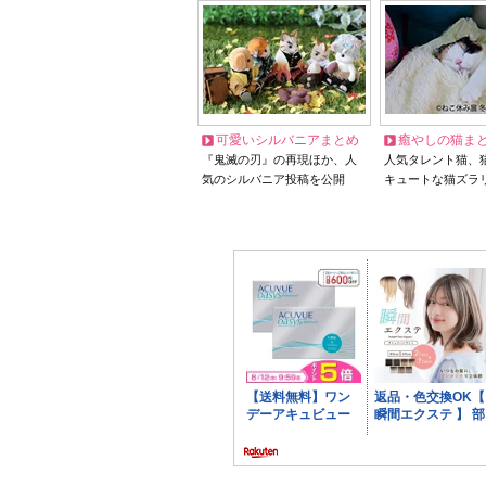
可愛いシルバニアまとめ
癒やしの猫ま
『鬼滅の刃』の再現ほか、人
人気タレント猫、
気のシルバニア投稿を公開
キュートな猫ズラ