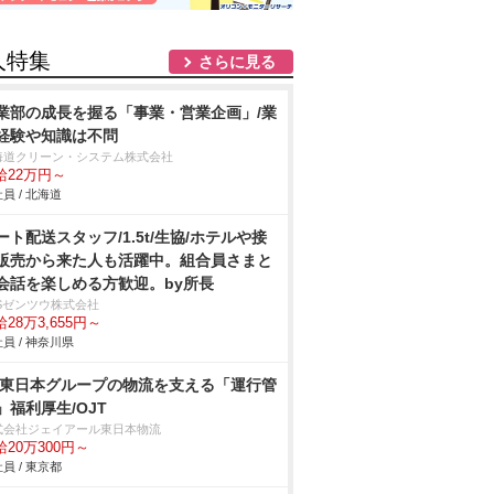
人特集
さらに見る
業部の成長を握る「事業・営業企画」/業
経験や知識は不問
海道クリーン・システム株式会社
給22万円～
員 / 北海道
ート配送スタッフ/1.5t/生協/ホテルや接
販売から来た人も活躍中。組合員さまと
会話を楽しめる方歓迎。by所長
BSゼンツウ株式会社
28万3,655円～
員 / 神奈川県
R東日本グループの物流を支える「運行管
」福利厚生/OJT
式会社ジェイアール東日本物流
給20万300円～
員 / 東京都