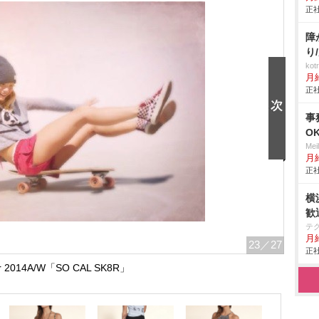
正社
障
り
ko
月
正社
事
O
Me
月
正社
横
歓
テ
月
23
／27
正社
ter 2014A/W「SO CAL SK8R」