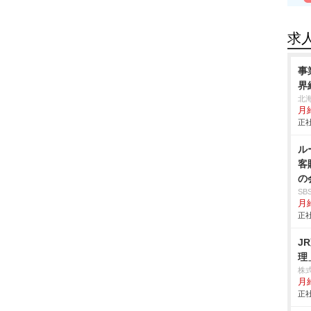
求
事
界
北
月
正社
ル
客
の
S
月給
正社
J
理
株
月
正社