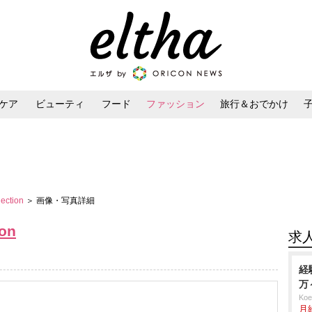
ケア
ビューティ
フード
ファッション
旅行＆おでかけ
ンケア
ダイエット・ボディケア
ヘアスタイル・ヘアアレンジ
lection
＞ 画像・写真詳細
ion
求
経
万
Ko
月