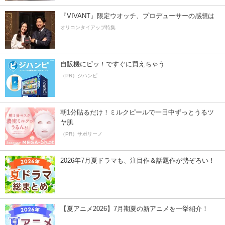
『VIVANT』限定ウオッチ、プロデューサーの感想は
オリコンタイアップ特集
自販機にピッ！ですぐに買えちゃう
（PR）ジハンピ
朝1分貼るだけ！ミルクピールで一日中ずっとうるツ
ヤ肌
（PR）サボリーノ
2026年7月夏ドラマも、注目作＆話題作が勢ぞろい！
【夏アニメ2026】7月期夏の新アニメを一挙紹介！