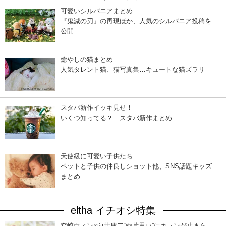
可愛いシルバニアまとめ
『鬼滅の刃』の再現ほか、人気のシルバニア投稿を
公開
癒やしの猫まとめ
人気タレント猫、猫写真集…キュートな猫ズラリ
スタバ新作イッキ見せ！
いくつ知ってる？ スタバ新作まとめ
天使級に可愛い子供たち
ペットと子供の仲良しショット他、SNS話題キッズ
まとめ
eltha イチオシ特集
森崎ウィン×向井康二“両片思い”にキュンが止まら