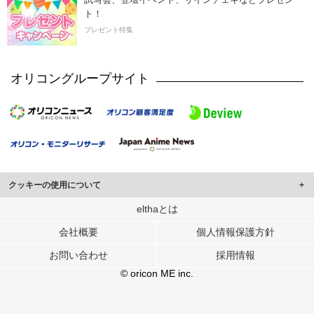
ト！
プレゼント特集
オリコングループサイト
クッキーの使用について
このサイトでは Cookie を使用して、ユーザーに合わせたコンテンツや広告の
elthaとは
表示、ソーシャル メディア機能の提供、広告の表示回数やクリック数の測定を
会社概要
個人情報保護方針
行っています。
また、ユーザーによるサイトの利用状況についても情報を収集し、ソーシャル
お問い合わせ
採用情報
メディアや広告配信、データ解析の各パートナーに提供しています。
各パートナーは、この情報とユーザーが各パートナーに提供した他の情報や、
© oricon ME inc.
ユーザーが各パートナーのサービスを使用したときに収集した他の情報を組み
合わせて使用することがあります。