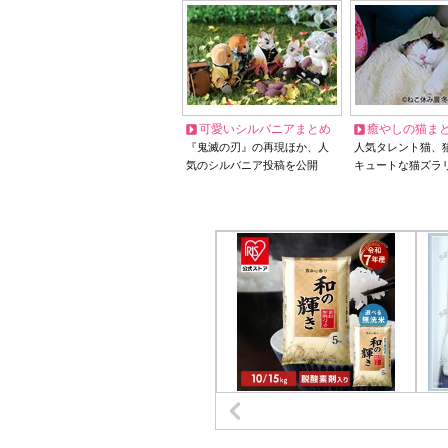
可愛いシルバニアまとめ
癒やしの猫ま
『鬼滅の刃』の再現ほか、人
人気タレント猫、
気のシルバニア投稿を公開
キュートな猫ズラ