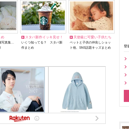
とめ
スタバ新作イッキ見せ！
天使級に可愛い子供たち
猫写真集…
いくつ知ってる？ スタバ新
ペットと子供の仲良しショッ
登
リ
作まとめ
ト他、SNS話題キッズまとめ