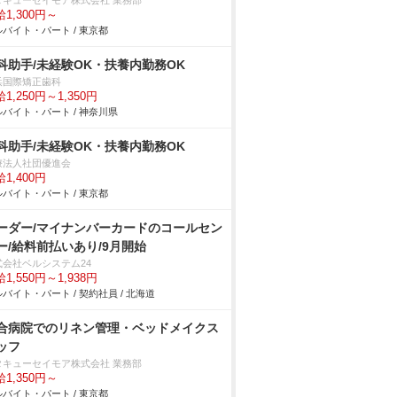
タキューセイモア株式会社 業務部
1,300円～
バイト・パート / 東京都
科助手/未経験OK・扶養内勤務OK
浜国際矯正歯科
1,250円～1,350円
バイト・パート / 神奈川県
科助手/未経験OK・扶養内勤務OK
療法人社団優進会
1,400円
バイト・パート / 東京都
ーダー/マイナンバーカードのコールセン
ー/給料前払いあり/9月開始
式会社ベルシステム24
1,550円～1,938円
バイト・パート / 契約社員 / 北海道
合病院でのリネン管理・ベッドメイクス
ッフ
タキューセイモア株式会社 業務部
1,350円～
バイト・パート / 東京都