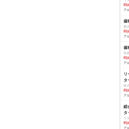
ワ
時給
アル
歯
横
時給
アル
歯
医
時給
アル
リ
タ
株
時給
アル
総
タ
ワ
時給
アル