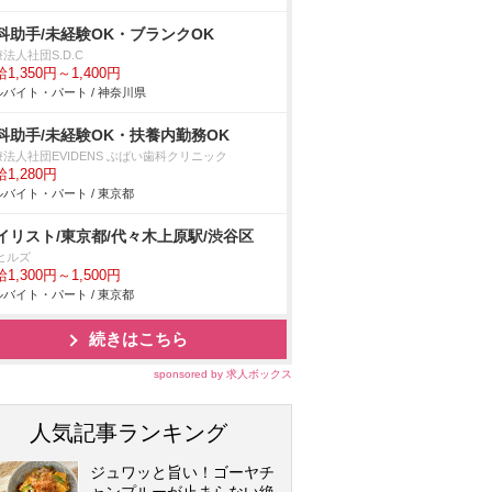
科助手/未経験OK・ブランクOK
法人社団S.D.C
1,350円～1,400円
バイト・パート / 神奈川県
科助手/未経験OK・扶養内勤務OK
法人社団EVIDENS ぶばい歯科クリニック
1,280円
バイト・パート / 東京都
イリスト/東京都/代々木上原駅/渋谷区
ヒルズ
1,300円～1,500円
バイト・パート / 東京都
続きはこちら
sponsored by 求人ボックス
人気記事ランキング
ジュワッと旨い！ゴーヤチ