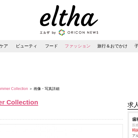
ケア
ビューティ
フード
ファッション
旅行＆おでかけ
ンケア
ダイエット・ボディケア
ヘアスタイル・ヘアアレンジ
mmer Collection
＞ 画像・写真詳細
 Collection
求
歯
医
時給
アル