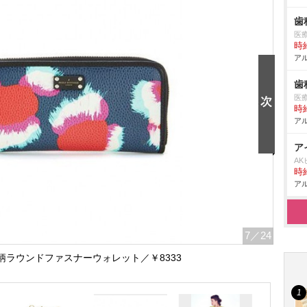
歯
医療
時給
アル
歯
医療
時給
アル
ア
AK
時給
アル
7
／24
柄ラウンドファスナーウォレット／￥8333