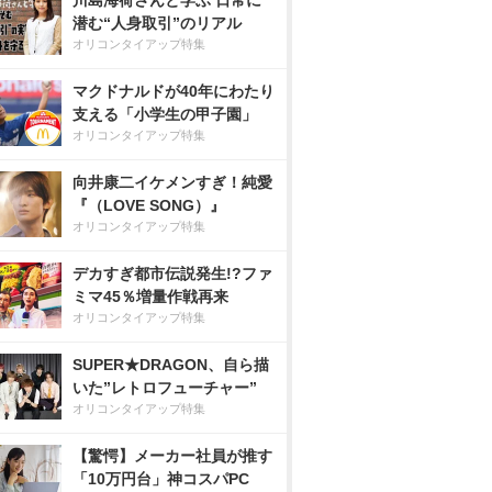
川島海荷さんと学ぶ 日常に
潜む“人身取引”のリアル
オリコンタイアップ特集
マクドナルドが40年にわたり
支える「小学生の甲子園」
オリコンタイアップ特集
向井康二イケメンすぎ！純愛
『（LOVE SONG）』
オリコンタイアップ特集
デカすぎ都市伝説発生!?ファ
ミマ45％増量作戦再来
オリコンタイアップ特集
SUPER★DRAGON、自ら描
いた”レトロフューチャー”
オリコンタイアップ特集
【驚愕】メーカー社員が推す
「10万円台」神コスパPC