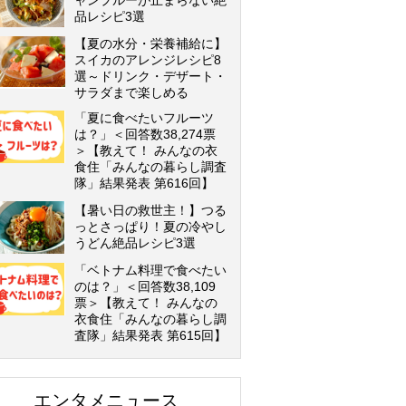
ャンプルーが止まらない絶
品レシピ3選
【夏の水分・栄養補給に】
スイカのアレンジレシピ8
選～ドリンク・デザート・
サラダまで楽しめる
「夏に食べたいフルーツ
は？」＜回答数38,274票
＞【教えて！ みんなの衣
食住「みんなの暮らし調査
隊」結果発表 第616回】
【暑い日の救世主！】つる
っとさっぱり！夏の冷やし
うどん絶品レシピ3選
「ベトナム料理で食べたい
のは？」＜回答数38,109
票＞【教えて！ みんなの
衣食住「みんなの暮らし調
査隊」結果発表 第615回】
エンタメニュース