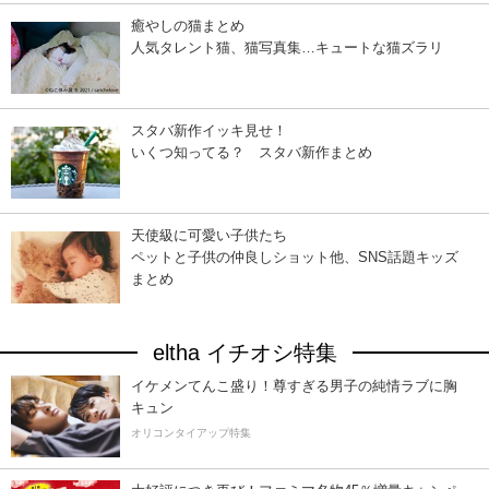
癒やしの猫まとめ
人気タレント猫、猫写真集…キュートな猫ズラリ
スタバ新作イッキ見せ！
いくつ知ってる？ スタバ新作まとめ
天使級に可愛い子供たち
ペットと子供の仲良しショット他、SNS話題キッズ
まとめ
eltha イチオシ特集
イケメンてんこ盛り！尊すぎる男子の純情ラブに胸
キュン
オリコンタイアップ特集