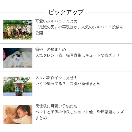
ピックアップ
可愛いシルバニアまとめ
『鬼滅の刃』の再現ほか、人気のシルバニア投稿を
公開
癒やしの猫まとめ
人気タレント猫、猫写真集…キュートな猫ズラリ
スタバ新作イッキ見せ！
いくつ知ってる？ スタバ新作まとめ
天使級に可愛い子供たち
ペットと子供の仲良しショット他、SNS話題キッズ
まとめ