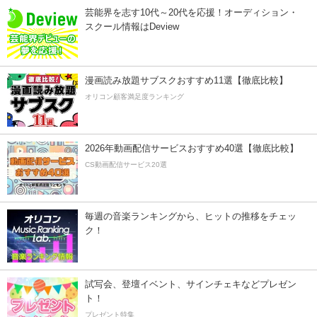
芸能界を志す10代～20代を応援！オーディション・
スクール情報はDeview
漫画読み放題サブスクおすすめ11選【徹底比較】
オリコン顧客満足度ランキング
2026年動画配信サービスおすすめ40選【徹底比較】
CS動画配信サービス20選
毎週の音楽ランキングから、ヒットの推移をチェッ
ク！
試写会、登壇イベント、サインチェキなどプレゼン
ト！
プレゼント特集