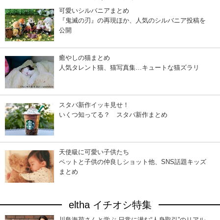
可愛いシルバニアまとめ
『鬼滅の刃』の再現ほか、人気のシルバニア投稿を
公開
癒やしの猫まとめ
人気タレント猫、猫写真集…キュートな猫ズラリ
スタバ新作イッキ見せ！
いくつ知ってる？ スタバ新作まとめ
天使級に可愛い子供たち
ペットと子供の仲良しショット他、SNS話題キッズ
まとめ
eltha イチオシ特集
川島海荷さんと学ぶ 日常に潜む“人身取引”のリアル