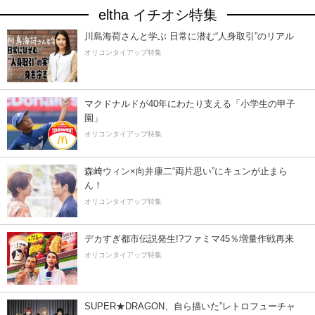
eltha イチオシ特集
川島海荷さんと学ぶ 日常に潜む“人身取引”のリアル
オリコンタイアップ特集
マクドナルドが40年にわたり支える「小学生の甲子
園」
オリコンタイアップ特集
森崎ウィン×向井康二“両片思い”にキュンが止まら
ん！
オリコンタイアップ特集
デカすぎ都市伝説発生!?ファミマ45％増量作戦再来
オリコンタイアップ特集
SUPER★DRAGON、自ら描いた”レトロフューチャ