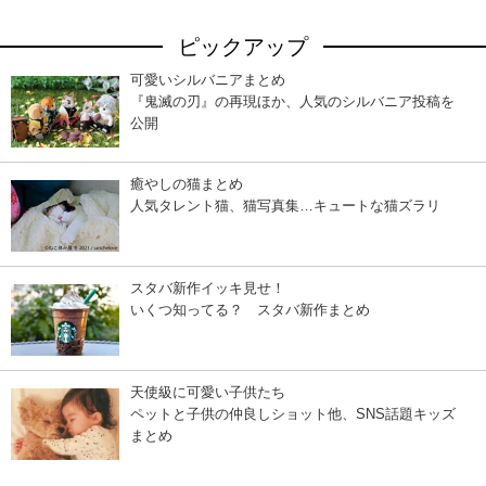
ピックアップ
可愛いシルバニアまとめ
『鬼滅の刃』の再現ほか、人気のシルバニア投稿を
公開
癒やしの猫まとめ
人気タレント猫、猫写真集…キュートな猫ズラリ
スタバ新作イッキ見せ！
いくつ知ってる？ スタバ新作まとめ
天使級に可愛い子供たち
ペットと子供の仲良しショット他、SNS話題キッズ
まとめ