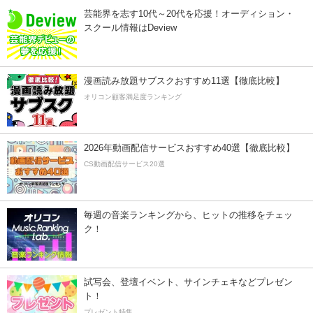
芸能界を志す10代～20代を応援！オーディション・
スクール情報はDeview
漫画読み放題サブスクおすすめ11選【徹底比較】
オリコン顧客満足度ランキング
2026年動画配信サービスおすすめ40選【徹底比較】
CS動画配信サービス20選
毎週の音楽ランキングから、ヒットの推移をチェッ
ク！
試写会、登壇イベント、サインチェキなどプレゼン
ト！
プレゼント特集