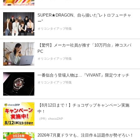
SUPER★DRAGON、自ら描いた”レトロフューチャ
ー”
オリコンタイアップ特集
【驚愕】メーカー社員が推す「10万円台」神コスパ
PC
オリコンタイアップ特集
一番似合う登場人物は…『VIVANT』限定ウオッチ
オリコンタイアップ特集
【8月12日まで！】チョコザップキャンペーン実施
中！
（PR）chocoZAP
2026年7月夏ドラマも、注目作＆話題作が勢ぞろい！