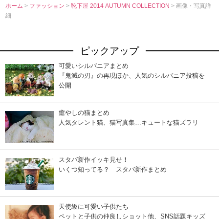
ホーム
>
ファッション
>
靴下屋 2014 AUTUMN COLLECTION
> 画像・写真詳
細
ピックアップ
可愛いシルバニアまとめ
『鬼滅の刃』の再現ほか、人気のシルバニア投稿を
公開
癒やしの猫まとめ
人気タレント猫、猫写真集…キュートな猫ズラリ
スタバ新作イッキ見せ！
いくつ知ってる？ スタバ新作まとめ
天使級に可愛い子供たち
ペットと子供の仲良しショット他、SNS話題キッズ