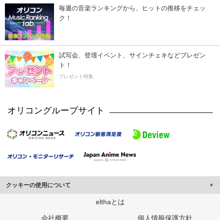
毎週の音楽ランキングから、ヒットの推移をチェッ
ク！
試写会、登壇イベント、サインチェキなどプレゼン
ト！
プレゼント特集
オリコングループサイト
クッキーの使用について
このサイトでは Cookie を使用して、ユーザーに合わせたコンテンツや広告の
elthaとは
表示、ソーシャル メディア機能の提供、広告の表示回数やクリック数の測定を
会社概要
個人情報保護方針
行っています。