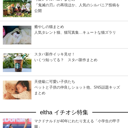
『鬼滅の刃』の再現ほか、人気のシルバニア投稿を
公開
癒やしの猫まとめ
人気タレント猫、猫写真集…キュートな猫ズラリ
スタバ新作イッキ見せ！
いくつ知ってる？ スタバ新作まとめ
天使級に可愛い子供たち
ペットと子供の仲良しショット他、SNS話題キッズ
まとめ
eltha イチオシ特集
マクドナルドが40年にわたり支える「小学生の甲子
園」