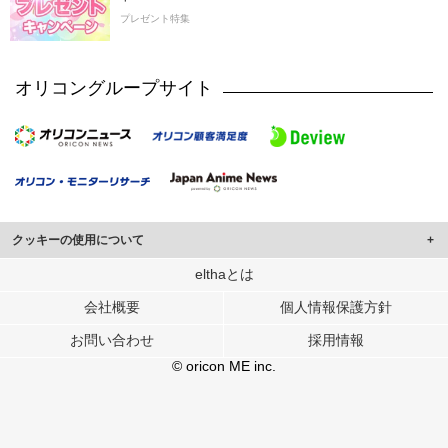
プレゼント特集
オリコングループサイト
クッキーの使用について
このサイトでは Cookie を使用して、ユーザーに合わせたコンテンツや広告の
elthaとは
表示、ソーシャル メディア機能の提供、広告の表示回数やクリック数の測定を
会社概要
個人情報保護方針
行っています。
また、ユーザーによるサイトの利用状況についても情報を収集し、ソーシャル
お問い合わせ
採用情報
メディアや広告配信、データ解析の各パートナーに提供しています。
各パートナーは、この情報とユーザーが各パートナーに提供した他の情報や、
© oricon ME inc.
ユーザーが各パートナーのサービスを使用したときに収集した他の情報を組み
合わせて使用することがあります。